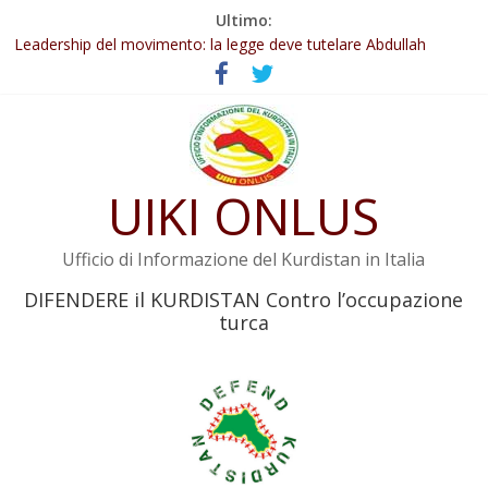
Salta
Ultimo:
Abdullah Öcalan: Le legge negativa deve essere trasformata in
al
legge positiva
contenuto
Leadership del movimento: la legge deve tutelare Abdullah
Öcalan e l’intero movimento
Commissione donne del KNK: Şengal è di nuovo sotto minaccia
Non tenere conto della situazione di Rêber Apo ostacolerebbe
l’attuazione della legge
UIKI ONLUS
Il KNK chiede un’azione internazionale contro i crimini di guerra
dell’Iran
Ufficio di Informazione del Kurdistan in Italia
DIFENDERE il KURDISTAN Contro l’occupazione
turca