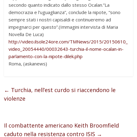
secondo quanto indicato dallo stesso Ocalan.”La
democrazia e l’uguaglianza”, conclude la nipote, “sono
sempre stati i nostri capisaldi e continueremo ad
impegnarci per questo”.(Immagini intervista di Maria
Novella De Luca)
http://video.ilsole24ore.com/TMNews/2015/20150610_
video_20054440/00032643-turchia-il-nome-ocalan-in-
parlamento-con-la-nipote-dilek.php
Roma, (askanews)
←
Turchia, nell’est curdo si riaccendono le
violenze
Il combattente americano Keith Broomfield
caduto nella resistenza contro ISIS
→