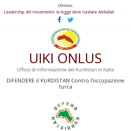
Salta
Ultimo:
al
Leadership del movimento: la legge deve tutelare Abdullah
contenuto
Öcalan e l’intero movimento
Commissione donne del KNK: Şengal è di nuovo sotto minaccia
Non tenere conto della situazione di Rêber Apo ostacolerebbe
l’attuazione della legge
Il KNK chiede un’azione internazionale contro i crimini di guerra
dell’Iran
UIKI ONLUS
Abdullah Öcalan: Le legge negativa deve essere trasformata in
legge positiva
Ufficio di Informazione del Kurdistan in Italia
DIFENDERE il KURDISTAN Contro l’occupazione
turca