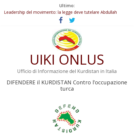
Salta
Ultimo:
Abdullah Öcalan: Le legge negativa deve essere trasformata in
al
legge positiva
contenuto
Leadership del movimento: la legge deve tutelare Abdullah
Öcalan e l’intero movimento
Commissione donne del KNK: Şengal è di nuovo sotto minaccia
Non tenere conto della situazione di Rêber Apo ostacolerebbe
l’attuazione della legge
UIKI ONLUS
Il KNK chiede un’azione internazionale contro i crimini di guerra
dell’Iran
Ufficio di Informazione del Kurdistan in Italia
DIFENDERE il KURDISTAN Contro l’occupazione
turca