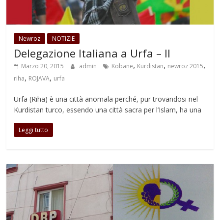
Newroz
NOTIZIE
Delegazione Italiana a Urfa – II
,
,
,
Marzo 20, 2015
admin
Kobane
Kurdistan
newroz 2015
,
,
riha
ROJAVA
urfa
Urfa (Riha) è una città anomala perché, pur trovandosi nel
Kurdistan turco, essendo una città sacra per l’Islam, ha una
Leggi tutto