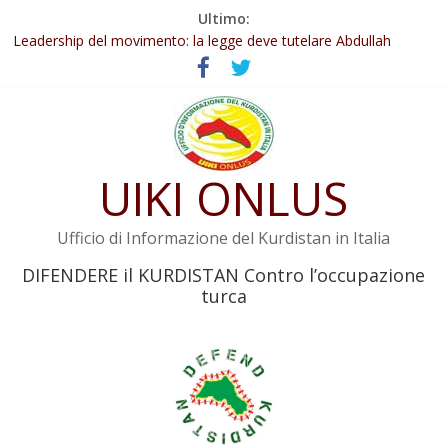
Salta
Ultimo:
al
Abdullah Öcalan: Le legge negativa deve essere trasformata in
contenuto
legge positiva
Leadership del movimento: la legge deve tutelare Abdullah
Öcalan e l’intero movimento
Commissione donne del KNK: Şengal è di nuovo sotto minaccia
Non tenere conto della situazione di Rêber Apo ostacolerebbe
l’attuazione della legge
UIKI ONLUS
Il KNK chiede un’azione internazionale contro i crimini di guerra
dell’Iran
Ufficio di Informazione del Kurdistan in Italia
DIFENDERE il KURDISTAN Contro l’occupazione
turca