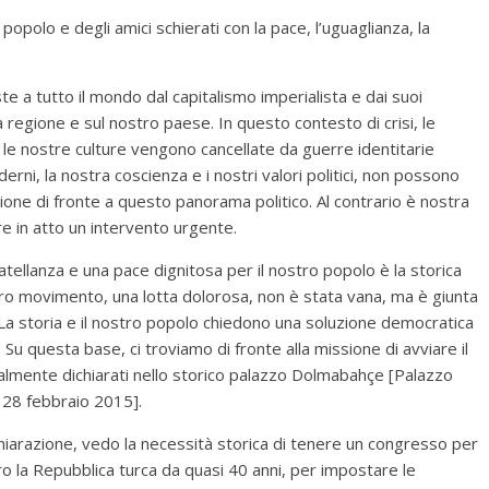
popolo e degli amici schierati con la pace, l’uguaglianza, la
ste a tutto il mondo dal capitalismo imperialista e dai suoi
tra regione e sul nostro paese. In questo contesto di crisi, le
 le nostre culture vengono cancellate da guerre identitarie
derni, la nostra coscienza e i nostri valori politici, non possono
one di fronte a questo panorama politico. Al contrario è nostra
re in atto un intervento urgente.
fratellanza e una pace dignitosa per il nostro popolo è la storica
tro movimento, una lotta dolorosa, non è stata vana, ma è giunta
a storia e il nostro popolo chiedono una soluzione democratica
 Su questa base, ci troviamo di fronte alla missione di avviare il
cialmente dichiarati nello storico palazzo Dolmabahçe [Palazzo
l 28 febbraio 2015].
dichiarazione, vedo la necessità storica di tenere un congresso per
o la Repubblica turca da quasi 40 anni, per impostare le