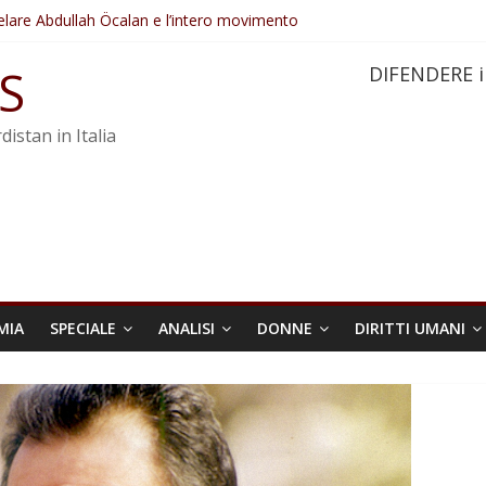
elare Abdullah Öcalan e l’intero movimento
ovo sotto minaccia
po ostacolerebbe l’attuazione della legge
S
DIFENDERE i
 crimini di guerra dell’Iran
re trasformata in legge positiva
distan in Italia
MIA
SPECIALE
ANALISI
DONNE
DIRITTI UMANI