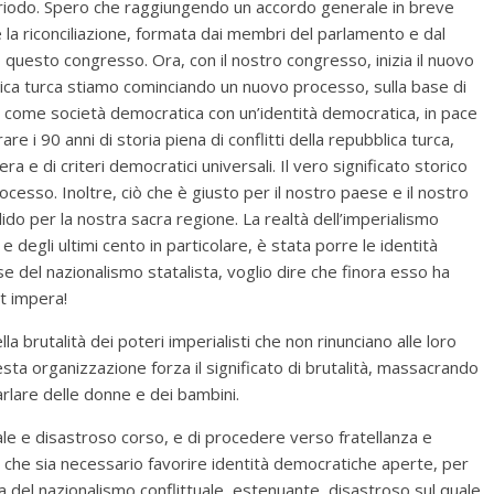
periodo. Spero che raggiungendo un accordo generale in breve
la riconciliazione, formata dai membri del parlamento e dal
questo congresso. Ora, con il nostro congresso, inizia il nuovo
ica turca stiamo cominciando un nuovo processo, sulla base di
li, come società democratica con un’identità democratica, in pace
e i 90 anni di storia piena di conflitti della repubblica turca,
 e di criteri democratici universali. Il vero significato storico
cesso. Inoltre, ciò che è giusto per il nostro paese e il nostro
o per la nostra sacra regione. La realtà dell’imperialismo
 e degli ultimi cento in particolare, è stata porre le identità
ase del nazionalismo statalista, voglio dire che finora esso ha
et impera!
 brutalità dei poteri imperialisti che non rinunciano alle loro
esta organizzazione forza il significato di brutalità, massacrando
parlare delle donne e dei bambini.
le e disastroso corso, e di procedere verso fratellanza e
o che sia necessario favorire identità democratiche aperte, per
 del nazionalismo conflittuale, estenuante, disastroso sul quale