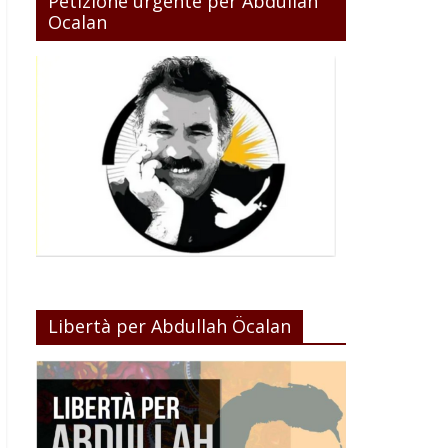
Petizione urgente per Abdullah
Ocalan
Libertà per Abdullah Öcalan