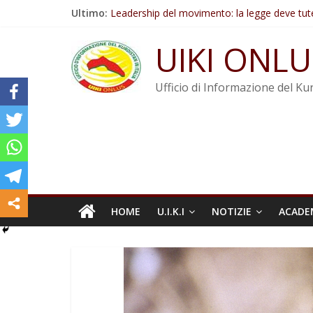
Salta
Ultimo:
Leadership del movimento: la legge deve tut
al
Commissione donne del KNK: Şengal è di nu
contenuto
Non tenere conto della situazione di Rêber A
UIKI ONLU
Il KNK chiede un’azione internazionale contro i
Abdullah Öcalan: Le legge negativa deve esse
Ufficio di Informazione del Kur
HOME
U.I.K.I
NOTIZIE
ACADE