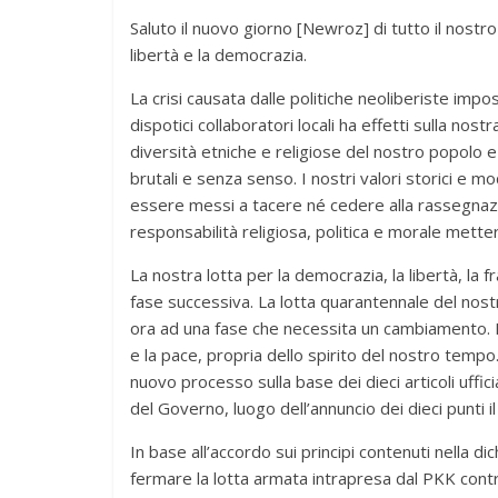
Saluto il nuovo giorno [Newroz] di tutto il nostro 
libertà e la democrazia.
La crisi causata dalle politiche neoliberiste impo
dispotici collaboratori locali ha effetti sulla nos
diversità etniche e religiose del nostro popolo e
brutali e senza senso. I nostri valori storici e mo
essere messi a tacere né cedere alla rassegnazi
responsabilità religiosa, politica e morale mette
La nostra lotta per la democrazia, la libertà, la 
fase successiva. La lotta quarantennale del nos
ora ad una fase che necessita un cambiamento. L
e la pace, propria dello spirito del nostro tempo.
nuovo processo sulla base dei dieci articoli uffi
del Governo, luogo dell’annuncio dei dieci punti i
In base all’accordo sui principi contenuti nella 
fermare la lotta armata intrapresa dal PKK contr