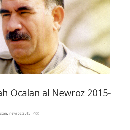
lah Ocalan al Newroz 2015-
,
,
stan
newroz 2015
PKK