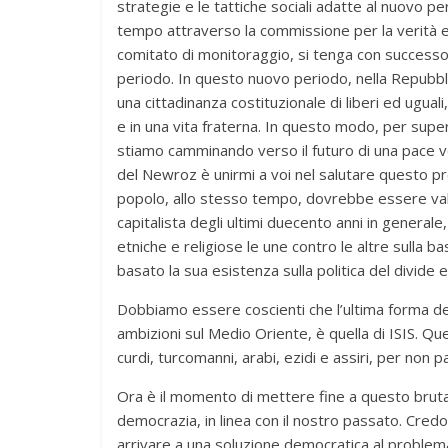
strategie e le tattiche sociali adatte al nuovo 
tempo attraverso la commissione per la verità e 
comitato di monitoraggio, si tenga con successo 
periodo. In questo nuovo periodo, nella Repubbl
una cittadinanza costituzionale di liberi ed ugua
e in una vita fraterna. In questo modo, per superar
stiamo camminando verso il futuro di una pace vera
del Newroz è unirmi a voi nel salutare questo pro
popolo, allo stesso tempo, dovrebbe essere valid
capitalista degli ultimi duecento anni in generale,
etniche e religiose le une contro le altre sulla b
basato la sua esistenza sulla politica del divide 
Dobbiamo essere coscienti che l’ultima forma della
ambizioni sul Medio Oriente, è quella di ISIS. Qu
curdi, turcomanni, arabi, ezidi e assiri, per non 
Ora è il momento di mettere fine a questo bruta
democrazia, in linea con il nostro passato. Cred
arrivare a una soluzione democratica al problema