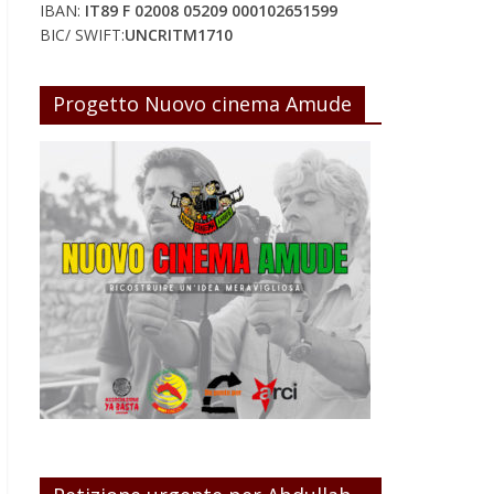
IBAN:
IT89 F 02008 05209 000102651599
BIC/ SWIFT:
UNCRITM1710
Progetto Nuovo cinema Amude