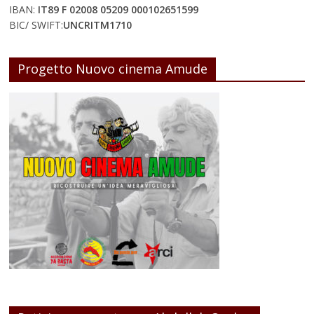
IBAN:
IT89 F 02008 05209 000102651599
BIC/ SWIFT:
UNCRITM1710
Progetto Nuovo cinema Amude