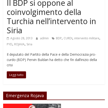
Il BDP si oppone al
coinvolgimento della
Turchia nell’intervento in
Siria
,
,
,
Agosto 28, 2013
admin
BDP
CURDI
intervento militare
,
,
PYD
ROJAVA
Siria
Il deputato del Partito della Pace e della Democrazia pro-
curdo (BDP) Pervin Buldan ha detto che fin dall’inizio della
crisi
Leggi tutto
Emergenza Rojava