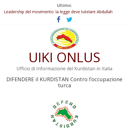
Salta
Ultimo:
al
Leadership del movimento: la legge deve tutelare Abdullah
contenuto
Öcalan e l’intero movimento
Commissione donne del KNK: Şengal è di nuovo sotto minaccia
Non tenere conto della situazione di Rêber Apo ostacolerebbe
l’attuazione della legge
Il KNK chiede un’azione internazionale contro i crimini di guerra
dell’Iran
UIKI ONLUS
Abdullah Öcalan: Le legge negativa deve essere trasformata in
legge positiva
Ufficio di Informazione del Kurdistan in Italia
DIFENDERE il KURDISTAN Contro l’occupazione
turca