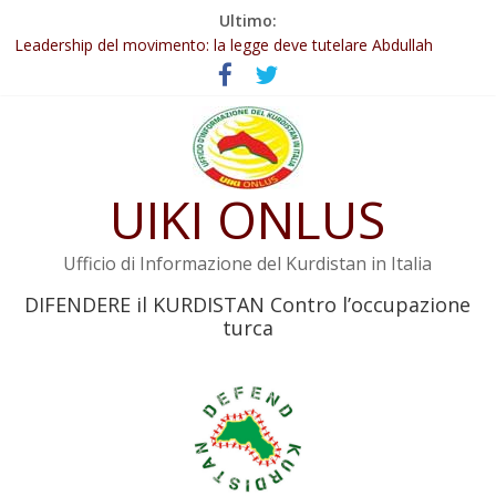
Salta
Ultimo:
Abdullah Öcalan: Le legge negativa deve essere trasformata in
al
legge positiva
contenuto
Leadership del movimento: la legge deve tutelare Abdullah
Öcalan e l’intero movimento
Commissione donne del KNK: Şengal è di nuovo sotto minaccia
Non tenere conto della situazione di Rêber Apo ostacolerebbe
l’attuazione della legge
Il KNK chiede un’azione internazionale contro i crimini di guerra
UIKI ONLUS
dell’Iran
Ufficio di Informazione del Kurdistan in Italia
DIFENDERE il KURDISTAN Contro l’occupazione
turca