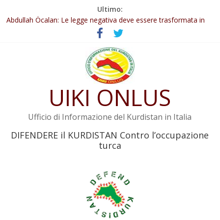
Salta
Ultimo:
Il KNK chiede un’azione internazionale contro i crimini di guerra
al
dell’Iran
contenuto
Abdullah Öcalan: Le legge negativa deve essere trasformata in
legge positiva
Inizia la seconda fase del processo
Commissione donne del KNK: Şengal è di nuovo sotto minaccia
Non tenere conto della situazione di Rêber Apo ostacolerebbe
UIKI ONLUS
l’attuazione della legge
Ufficio di Informazione del Kurdistan in Italia
DIFENDERE il KURDISTAN Contro l’occupazione
turca