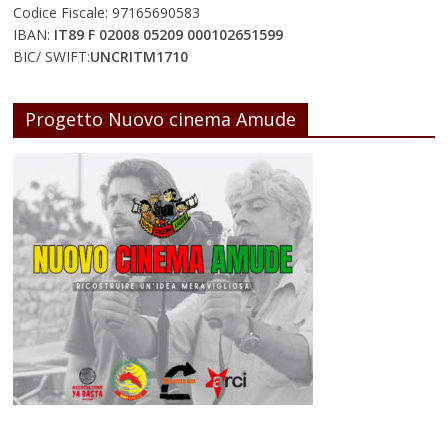
Codice Fiscale: 97165690583
IBAN:
IT89 F 02008 05209 000102651599
BIC/ SWIFT:
UNCRITM1710
Progetto Nuovo cinema Amude