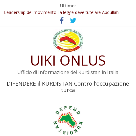
Salta
Ultimo:
Abdullah Öcalan: Le legge negativa deve essere trasformata in
al
legge positiva
contenuto
Leadership del movimento: la legge deve tutelare Abdullah
Öcalan e l’intero movimento
Commissione donne del KNK: Şengal è di nuovo sotto minaccia
Non tenere conto della situazione di Rêber Apo ostacolerebbe
l’attuazione della legge
Il KNK chiede un’azione internazionale contro i crimini di guerra
UIKI ONLUS
dell’Iran
Ufficio di Informazione del Kurdistan in Italia
DIFENDERE il KURDISTAN Contro l’occupazione
turca