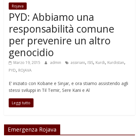
Rojava
PYD: Abbiamo una
responsabilità comune
per prevenire un altro
genocidio
,
,
,
,
Marzo 19, 2015
admin
assiriani
ISIS
Kurdi
Kurdistan
,
PYD
ROJAVA
E’ iniziato con Kobane e Sinjar, e ora stiamo assistendo agli
stessi sviluppi in Til Temir, Sere Kani e Al
Leggi tutto
Emergenza Rojava