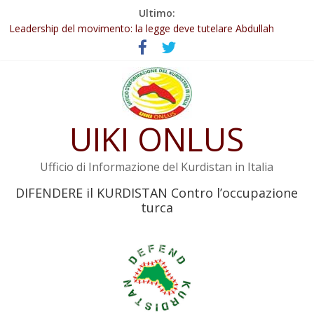
Salta
Ultimo:
al
Abdullah Öcalan: Le legge negativa deve essere trasformata in
contenuto
legge positiva
Leadership del movimento: la legge deve tutelare Abdullah
Öcalan e l’intero movimento
Commissione donne del KNK: Şengal è di nuovo sotto minaccia
Non tenere conto della situazione di Rêber Apo ostacolerebbe
l’attuazione della legge
UIKI ONLUS
Il KNK chiede un’azione internazionale contro i crimini di guerra
dell’Iran
Ufficio di Informazione del Kurdistan in Italia
DIFENDERE il KURDISTAN Contro l’occupazione
turca