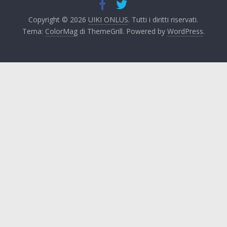
Copyright © 2026
UIKI ONLUS
. Tutti i diritti riservati.
Tema:
ColorMag
di ThemeGrill. Powered by
WordPress
.