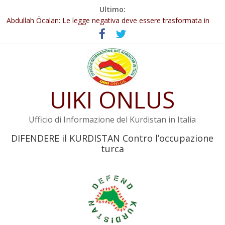
Salta
Ultimo:
al
Il KNK chiede un’azione internazionale contro i crimini di guerra
contenuto
dell’Iran
Abdullah Öcalan: Le legge negativa deve essere trasformata in
legge positiva
Leadership del movimento: la legge deve tutelare Abdullah
Öcalan e l’intero movimento
Commissione donne del KNK: Şengal è di nuovo sotto minaccia
UIKI ONLUS
Non tenere conto della situazione di Rêber Apo ostacolerebbe
l’attuazione della legge
Ufficio di Informazione del Kurdistan in Italia
DIFENDERE il KURDISTAN Contro l’occupazione
turca