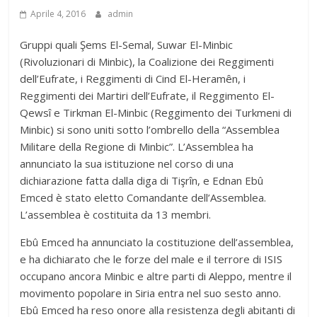
Aprile 4, 2016
admin
Gruppi quali Şems El-Semal, Suwar El-Minbic
(Rivoluzionari di Minbic), la Coalizione dei Reggimenti
dell’Eufrate, i Reggimenti di Cind El-Heramên, i
Reggimenti dei Martiri dell’Eufrate, il Reggimento El-
Qewsî e Tirkman El-Minbic (Reggimento dei Turkmeni di
Minbic) si sono uniti sotto l’ombrello della “Assemblea
Militare della Regione di Minbic”. L’Assemblea ha
annunciato la sua istituzione nel corso di una
dichiarazione fatta dalla diga di Tişrîn, e Ednan Ebû
Emced è stato eletto Comandante dell’Assemblea.
L’assemblea è costituita da 13 membri.
Ebû Emced ha annunciato la costituzione dell’assemblea,
e ha dichiarato che le forze del male e il terrore di ISIS
occupano ancora Minbic e altre parti di Aleppo, mentre il
movimento popolare in Siria entra nel suo sesto anno.
Ebû Emced ha reso onore alla resistenza degli abitanti di