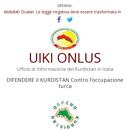
Salta
Ultimo:
Il KNK chiede un’azione internazionale contro i crimini di guerra
al
dell’Iran
contenuto
Abdullah Öcalan: Le legge negativa deve essere trasformata in
legge positiva
Inizia la seconda fase del processo
Commissione donne del KNK: Şengal è di nuovo sotto minaccia
Non tenere conto della situazione di Rêber Apo ostacolerebbe
UIKI ONLUS
l’attuazione della legge
Ufficio di Informazione del Kurdistan in Italia
DIFENDERE il KURDISTAN Contro l’occupazione
turca