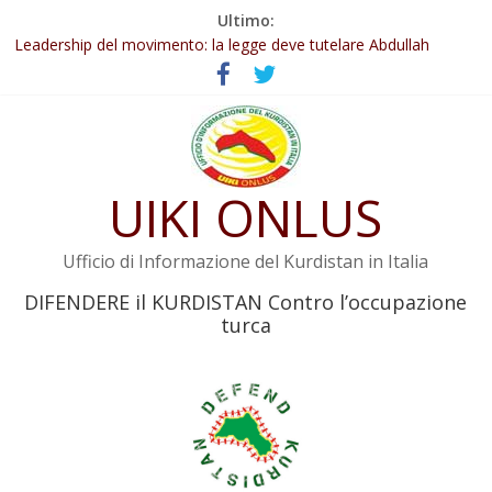
Salta
Ultimo:
Abdullah Öcalan: Le legge negativa deve essere trasformata in
al
legge positiva
contenuto
Leadership del movimento: la legge deve tutelare Abdullah
Öcalan e l’intero movimento
Commissione donne del KNK: Şengal è di nuovo sotto minaccia
Non tenere conto della situazione di Rêber Apo ostacolerebbe
l’attuazione della legge
Il KNK chiede un’azione internazionale contro i crimini di guerra
UIKI ONLUS
dell’Iran
Ufficio di Informazione del Kurdistan in Italia
DIFENDERE il KURDISTAN Contro l’occupazione
turca