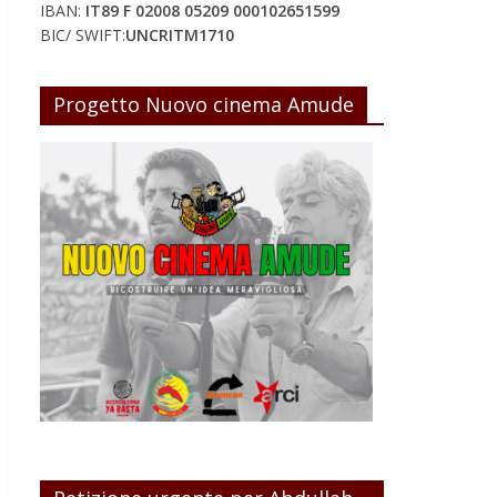
IBAN:
IT89 F 02008 05209 000102651599
BIC/ SWIFT:
UNCRITM1710
Progetto Nuovo cinema Amude