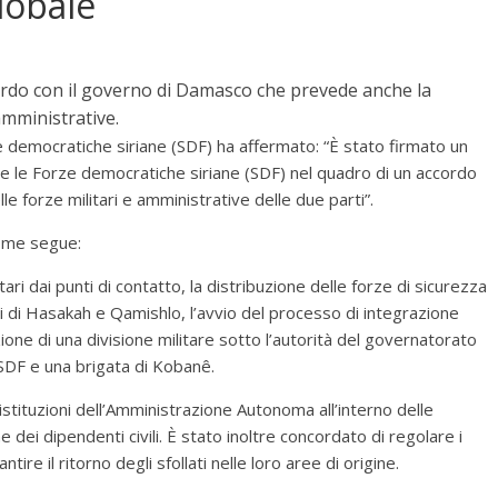
lobale
ordo con il governo di Damasco che prevede anche la
amministrative.
ze democratiche siriane (SDF) ha affermato: “È stato firmato un
o e le Forze democratiche siriane (SDF) nel quadro di un accordo
e forze militari e amministrative delle due parti”.
come segue:
ari dai punti di contatto, la distribuzione delle forze di sicurezza
bani di Hasakah e Qamishlo, l’avvio del processo di integrazione
ione di una divisione militare sotto l’autorità del governatorato
 SDF e una brigata di Kobanê.
stituzioni dell’Amministrazione Autonoma all’interno delle
one dei dipendenti civili. È stato inoltre concordato di regolare i
ntire il ritorno degli sfollati nelle loro aree di origine.