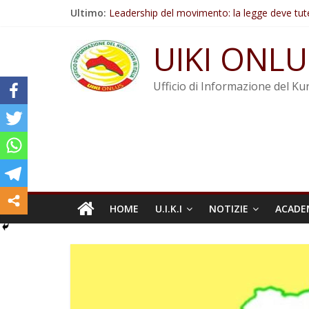
Salta
Ultimo:
Leadership del movimento: la legge deve tut
al
Commissione donne del KNK: Şengal è di nu
contenuto
Non tenere conto della situazione di Rêber A
UIKI ONLU
Il KNK chiede un’azione internazionale contro i
Abdullah Öcalan: Le legge negativa deve esse
Ufficio di Informazione del Kur
HOME
U.I.K.I
NOTIZIE
ACADE