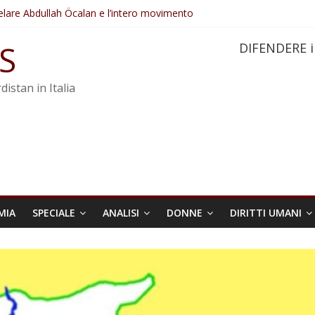
elare Abdullah Öcalan e l’intero movimento
ovo sotto minaccia
po ostacolerebbe l’attuazione della legge
S
DIFENDERE i
 crimini di guerra dell’Iran
re trasformata in legge positiva
distan in Italia
MIA
SPECIALE
ANALISI
DONNE
DIRITTI UMANI