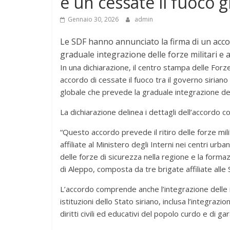
e un cessate il fuoco g
Gennaio 30, 2026
admin
Le SDF hanno annunciato la firma di un acc
graduale integrazione delle forze militari e 
In una dichiarazione, il centro stampa delle For
accordo di cessate il fuoco tra il governo sirian
globale che prevede la graduale integrazione dell
La dichiarazione delinea i dettagli dell’accordo 
“Questo accordo prevede il ritiro delle forze milit
affiliate al Ministero degli Interni nei centri ur
delle forze di sicurezza nella regione e la formaz
di Aleppo, composta da tre brigate affiliate alle
L’accordo comprende anche l’integrazione delle i
istituzioni dello Stato siriano, inclusa l’integrazi
diritti civili ed educativi del popolo curdo e di gara