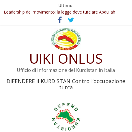
Salta
Ultimo:
Abdullah Öcalan: Le legge negativa deve essere trasformata in
al
legge positiva
contenuto
Leadership del movimento: la legge deve tutelare Abdullah
Öcalan e l’intero movimento
Commissione donne del KNK: Şengal è di nuovo sotto minaccia
Non tenere conto della situazione di Rêber Apo ostacolerebbe
l’attuazione della legge
UIKI ONLUS
Il KNK chiede un’azione internazionale contro i crimini di guerra
dell’Iran
Ufficio di Informazione del Kurdistan in Italia
DIFENDERE il KURDISTAN Contro l’occupazione
turca