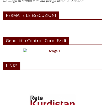
un luogo di studio e di vita
per gli orfani di Kobane
FERMATE LE ESECUZIONI
Genocidio Contro i Curdi Ezidi
LINKS