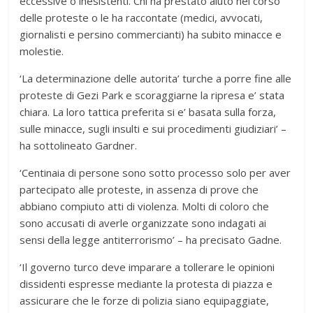
eccessive o inesistenti. Chi ha prestato aiuto nel corso
delle proteste o le ha raccontate (medici, avvocati,
giornalisti e persino commercianti) ha subito minacce e
molestie.
‘La determinazione delle autorita’ turche a porre fine alle
proteste di Gezi Park e scoraggiarne la ripresa e’ stata
chiara. La loro tattica preferita si e’ basata sulla forza,
sulle minacce, sugli insulti e sui procedimenti giudiziari’ –
ha sottolineato Gardner.
‘Centinaia di persone sono sotto processo solo per aver
partecipato alle proteste, in assenza di prove che
abbiano compiuto atti di violenza. Molti di coloro che
sono accusati di averle organizzate sono indagati ai
sensi della legge antiterrorismo’ – ha precisato Gadne.
‘Il governo turco deve imparare a tollerare le opinioni
dissidenti espresse mediante la protesta di piazza e
assicurare che le forze di polizia siano equipaggiate,