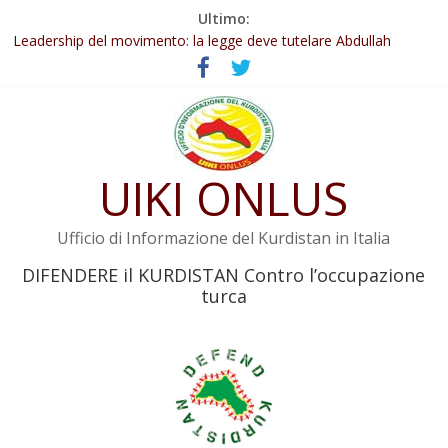
Salta
Ultimo:
Abdullah Öcalan: Le legge negativa deve essere trasformata in
al
legge positiva
contenuto
Leadership del movimento: la legge deve tutelare Abdullah
Öcalan e l’intero movimento
Commissione donne del KNK: Şengal è di nuovo sotto minaccia
Non tenere conto della situazione di Rêber Apo ostacolerebbe
l’attuazione della legge
UIKI ONLUS
Il KNK chiede un’azione internazionale contro i crimini di guerra
dell’Iran
Ufficio di Informazione del Kurdistan in Italia
DIFENDERE il KURDISTAN Contro l’occupazione
turca