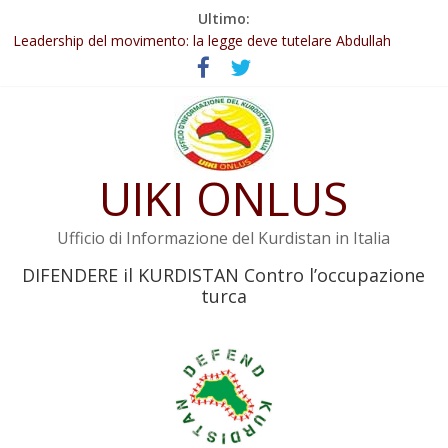
Salta
Ultimo:
Abdullah Öcalan: Le legge negativa deve essere trasformata in
al
legge positiva
contenuto
Leadership del movimento: la legge deve tutelare Abdullah
Öcalan e l’intero movimento
Commissione donne del KNK: Şengal è di nuovo sotto minaccia
Non tenere conto della situazione di Rêber Apo ostacolerebbe
l’attuazione della legge
UIKI ONLUS
Il KNK chiede un’azione internazionale contro i crimini di guerra
dell’Iran
Ufficio di Informazione del Kurdistan in Italia
DIFENDERE il KURDISTAN Contro l’occupazione
turca