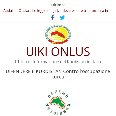
Salta
Ultimo:
Il KNK chiede un’azione internazionale contro i crimini di guerra
al
dell’Iran
contenuto
Abdullah Öcalan: Le legge negativa deve essere trasformata in
legge positiva
Inizia la seconda fase del processo
Commissione donne del KNK: Şengal è di nuovo sotto minaccia
Non tenere conto della situazione di Rêber Apo ostacolerebbe
UIKI ONLUS
l’attuazione della legge
Ufficio di Informazione del Kurdistan in Italia
DIFENDERE il KURDISTAN Contro l’occupazione
turca