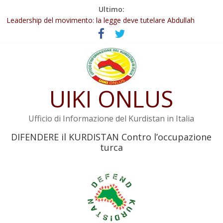
Salta
Ultimo:
Abdullah Öcalan: Le legge negativa deve essere trasformata in
al
legge positiva
contenuto
Leadership del movimento: la legge deve tutelare Abdullah
Öcalan e l’intero movimento
Commissione donne del KNK: Şengal è di nuovo sotto minaccia
Non tenere conto della situazione di Rêber Apo ostacolerebbe
l’attuazione della legge
UIKI ONLUS
Il KNK chiede un’azione internazionale contro i crimini di guerra
dell’Iran
Ufficio di Informazione del Kurdistan in Italia
DIFENDERE il KURDISTAN Contro l’occupazione
turca