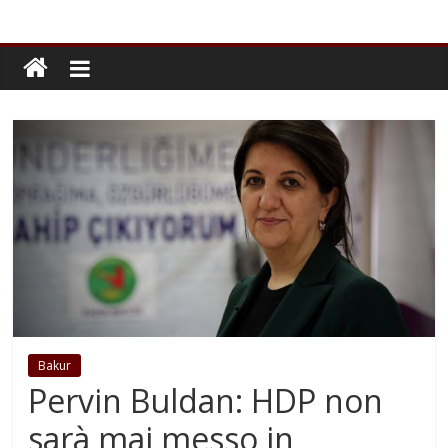
Bakur
Pervin Buldan: HDP non
sarà mai messo in