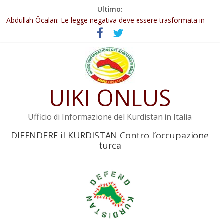
Salta
Ultimo:
Il KNK chiede un’azione internazionale contro i crimini di guerra
al
dell’Iran
contenuto
Abdullah Öcalan: Le legge negativa deve essere trasformata in
legge positiva
Inizia la seconda fase del processo
Commissione donne del KNK: Şengal è di nuovo sotto minaccia
Non tenere conto della situazione di Rêber Apo ostacolerebbe
UIKI ONLUS
l’attuazione della legge
Ufficio di Informazione del Kurdistan in Italia
DIFENDERE il KURDISTAN Contro l’occupazione
turca