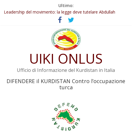
Salta
Ultimo:
Abdullah Öcalan: Le legge negativa deve essere trasformata in
al
legge positiva
contenuto
Leadership del movimento: la legge deve tutelare Abdullah
Öcalan e l’intero movimento
Commissione donne del KNK: Şengal è di nuovo sotto minaccia
Non tenere conto della situazione di Rêber Apo ostacolerebbe
l’attuazione della legge
UIKI ONLUS
Il KNK chiede un’azione internazionale contro i crimini di guerra
dell’Iran
Ufficio di Informazione del Kurdistan in Italia
DIFENDERE il KURDISTAN Contro l’occupazione
turca