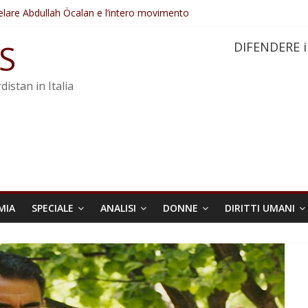
elare Abdullah Öcalan e l’intero movimento
ovo sotto minaccia
po ostacolerebbe l’attuazione della legge
S
DIFENDERE i
 crimini di guerra dell’Iran
re trasformata in legge positiva
distan in Italia
MIA
SPECIALE
ANALISI
DONNE
DIRITTI UMANI