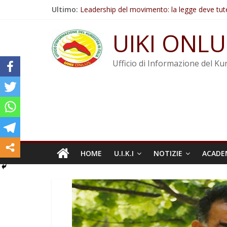
Salta
Ultimo:
Leadership del movimento: la legge deve tut
al
Commissione donne del KNK: Şengal è di nu
contenuto
Non tenere conto della situazione di Rêber A
UIKI ONLU
Il KNK chiede un’azione internazionale contro i
Abdullah Öcalan: Le legge negativa deve esse
Ufficio di Informazione del Kur
HOME
U.I.K.I
NOTIZIE
ACADE