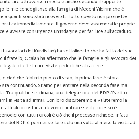
monitorare attraverso i media e anche secondo il rapporto
o le mie condoglianze alla famiglia di Medeni Yıldırım che è
e a quanti sono stati ricoverati. Tutto questo non promette
n pratica immediatamente. Il governo deve assumersi le proprie
ice e avviare con urgenza un’indagine per far luce sull’accaduto.
i Lavoratori del Kurdistan) ha sottolineato che ha fatto del suo
 il fratello, Ocalan ha affermato che le famiglie e gli avvocati dei
o legale di effettuare visite periodiche al carcere.
 e cioè che “dal mio punto di vista, la prima fase è stata
he sta continuando. Stiamo per entrare nella seconda fase ma
ta. Tra qualche settimana, una delegazione del BDP (Partito
rà in visita ad Imrali. Con loro discuteremo e valuteremo la
Le attuali circostanze devono cambiare se il processo è
iodici con tutti i circoli è ciò che il processo richiede. Infatti
one del BDP è permesso fare solo una volta al mese la visita ad