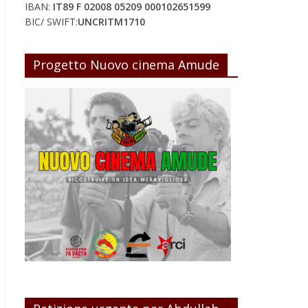
IBAN:
IT89 F 02008 05209 000102651599
BIC/ SWIFT:
UNCRITM1710
Progetto Nuovo cinema Amude