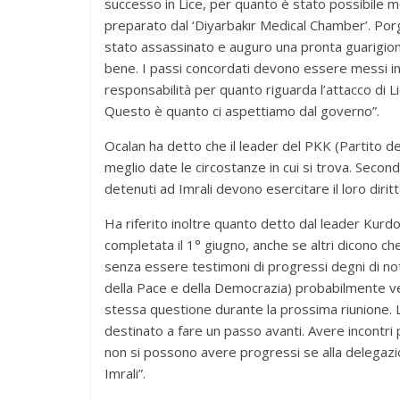
successo in Lice, per quanto è stato possibile 
preparato dal ‘Diyarbakır Medical Chamber’. Porg
stato assassinato e auguro una pronta guarigion
bene. I passi concordati devono essere messi i
responsabilità per quanto riguarda l’attacco di L
Questo è quanto ci aspettiamo dal governo”.
Ocalan ha detto che il leader del PKK (Partito de
meglio date le circostanze in cui si trova. Secondo
detenuti ad Imrali devono esercitare il loro diritt
Ha riferito inoltre quanto detto dal leader Kurdo,
completata il 1° giugno, anche se altri dicono c
senza essere testimoni di progressi degni di no
della Pace e della Democrazia) probabilmente ver
stessa questione durante la prossima riunione. 
destinato a fare un passo avanti. Avere incontri per
non si possono avere progressi se alla delegazi
Imrali”.