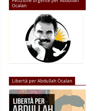
Petizione urgente per Abdullah
Ocalan
Libertà per Abdullah Öcalan