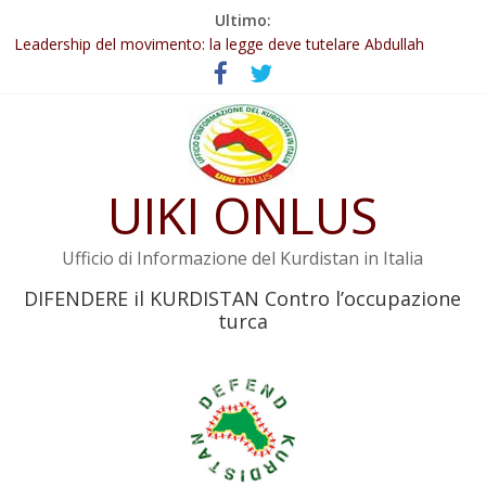
Salta
Ultimo:
Abdullah Öcalan: Le legge negativa deve essere trasformata in
al
legge positiva
contenuto
Leadership del movimento: la legge deve tutelare Abdullah
Öcalan e l’intero movimento
Commissione donne del KNK: Şengal è di nuovo sotto minaccia
Non tenere conto della situazione di Rêber Apo ostacolerebbe
l’attuazione della legge
UIKI ONLUS
Il KNK chiede un’azione internazionale contro i crimini di guerra
dell’Iran
Ufficio di Informazione del Kurdistan in Italia
DIFENDERE il KURDISTAN Contro l’occupazione
turca