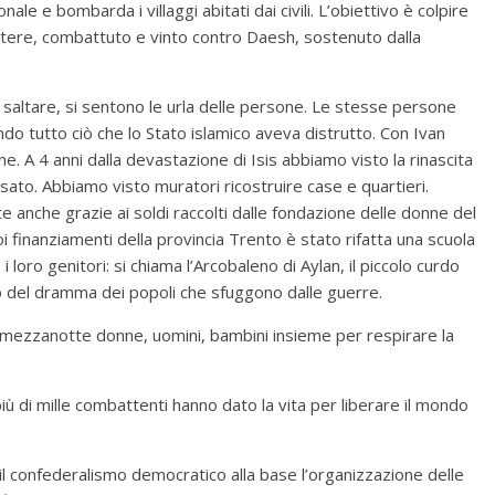
nale e bombarda i villaggi abitati dai civili. L’obiettivo è colpire
istere, combattuto e vinto contro Daesh, sostenuto dalla
no saltare, si sentono le urla delle persone. Le stesse persone
o tutto ciò che lo Stato islamico aveva distrutto. Con Ivan
 A 4 anni dalla devastazione di Isis abbiamo visto la rinascita
rsato. Abbiamo visto muratori ricostruire case e quartieri.
 anche grazie ai soldi raccolti dalle fondazione delle donne del
i finanziamenti della provincia Trento è stato rifatta una scuola
 loro genitori: si chiama l’Arcobaleno di Aylan, il piccolo curdo
lo del dramma dei popoli che sfuggono dalle guerre.
a mezzanotte donne, uomini, bambini insieme per respirare la
più di mille combattenti hanno dato la vita per liberare il mondo
 confederalismo democratico alla base l’organizzazione delle