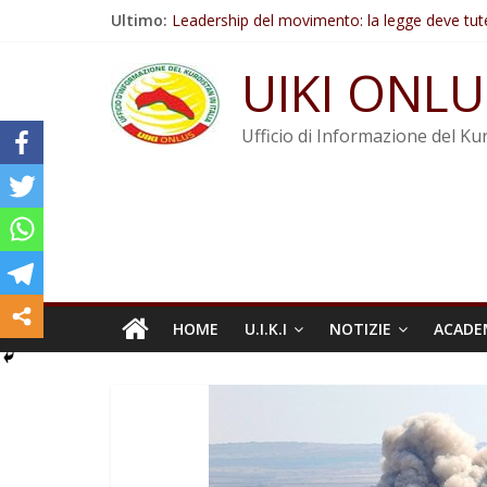
Salta
Ultimo:
Leadership del movimento: la legge deve tut
al
Commissione donne del KNK: Şengal è di nu
contenuto
Non tenere conto della situazione di Rêber A
UIKI ONLU
Il KNK chiede un’azione internazionale contro i
Abdullah Öcalan: Le legge negativa deve esse
Ufficio di Informazione del Kur
HOME
U.I.K.I
NOTIZIE
ACADE