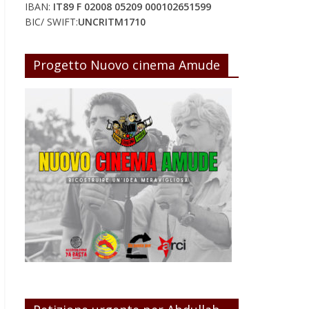
IBAN:
IT89 F 02008 05209 000102651599
BIC/ SWIFT:
UNCRITM1710
Progetto Nuovo cinema Amude