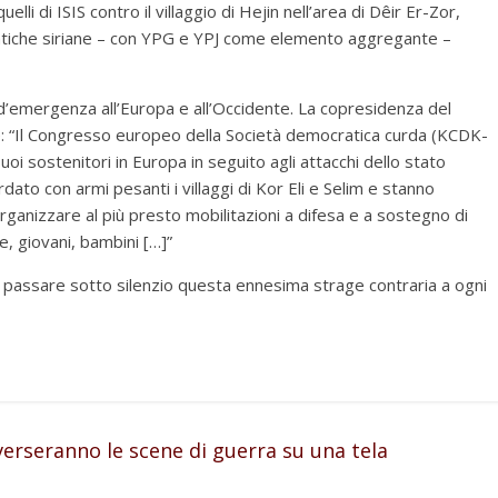
elli di ISIS contro il villaggio di Hejin nell’area di Dêir Er-Zor,
cratiche siriane – con YPG e YPJ come elemento aggregante –
d’emergenza all’Europa e all’Occidente. La copresidenza del
: “Il Congresso europeo della Società democratica curda (KCDK-
uoi sostenitori in Europa in seguito agli attacchi dello stato
to con armi pesanti i villaggi di Kor Eli e Selim e stanno
ganizzare al più presto mobilitazioni a difesa e a sostegno di
, giovani, bambini […]”
r passare sotto silenzio questa ennesima strage contraria a ogni
 verseranno le scene di guerra su una tela