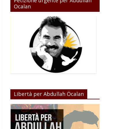
Petizione urgente per Abdullah
Ocalan
Libertà per Abdullah Öcalan