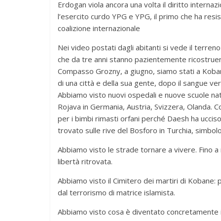
Erdogan viola ancora una volta il diritto internazio
l’esercito curdo YPG e YPG, il primo che ha res
coalizione internazionale
Nei video postati dagli abitanti si vede il terre
che da tre anni stanno pazientemente ricostruend
Compasso Grozny, a giugno, siamo stati a Kobane.
di una città e della sua gente, dopo il sangue ve
Abbiamo visto nuovi ospedali e nuove scuole nate
Rojava in Germania, Austria, Svizzera, Olanda. Co
per i bimbi rimasti orfani perché Daesh ha ucciso i
trovato sulle rive del Bosforo in Turchia, simbo
Abbiamo visto le strade tornare a vivere. Fino 
libertà ritrovata.
Abbiamo visto il Cimitero dei martiri di Kobane: 
dal terrorismo di matrice islamista.
Abbiamo visto cosa è diventato concretamente il