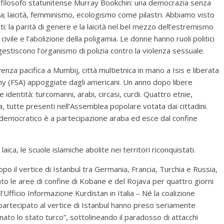
del filosofo statunitense Murray Bookchin: una democrazia senza
ica; laicità, femminismo, ecologismo come pilastri. Abbiamo visto
ti: la parità di genere e la laicità nel bel mezzo dell’estremismo
civile e l’abolizione della poligamia. Le donne hanno ruoli politici
 gestiscono l’organismo di polizia contro la violenza sessuale.
enza pacifica a Mumbij, città multietnica in mano a Isis e liberata
y (FSA) appoggiate dagli americani. Un anno dopo libere
e identità: turcomanni, arabi, circasi, curdi. Quattro etnie,
, tutte presenti nell’Assemblea popolare votata dai cittadini.
o democratico è a partecipazione araba ed esce dal confine
aica, le scuole islamiche abolite nei territori riconquistati.
o il vertice di Istanbul tra Germania, Francia, Turchia e Russia,
dato le aree di confine di Kobane e del Rojava per quattro giorni
 l’Ufficio Informazione Kurdistan in Italia – Né la coalizione
 partecipato al vertice di Istanbul hanno preso seriamente
ato lo stato turco”, sottolineando il paradosso di attacchi