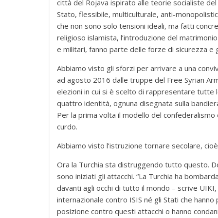
città del Rojava ispirato alle teorie socialiste 
Stato, flessibile, multiculturale, anti-monopolist
che non sono solo tensioni ideali, ma fatti concre
religioso islamista, l’introduzione del matrimonio 
e militari, fanno parte delle forze di sicurezza e
Abbiamo visto gli sforzi per arrivare a una conviv
ad agosto 2016 dalle truppe del Free Syrian Arm
elezioni in cui si è scelto di rappresentare tutte l
quattro identità, ognuna disegnata sulla bandiera
Per la prima volta il modello del confederalism
curdo.
Abbiamo visto l’istruzione tornare secolare, cioè l
Ora la Turchia sta distruggendo tutto questo. Dop
sono iniziati gli attacchi. “La Turchia ha bombar
davanti agli occhi di tutto il mondo – scrive UIKI,
internazionale contro ISIS né gli Stati che hanno
posizione contro questi attacchi o hanno condann