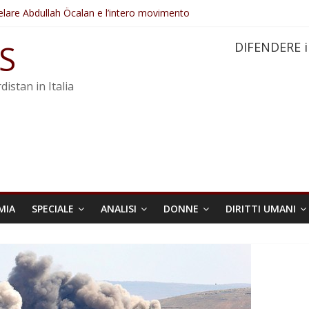
elare Abdullah Öcalan e l’intero movimento
ovo sotto minaccia
po ostacolerebbe l’attuazione della legge
S
DIFENDERE i
 crimini di guerra dell’Iran
re trasformata in legge positiva
distan in Italia
MIA
SPECIALE
ANALISI
DONNE
DIRITTI UMANI