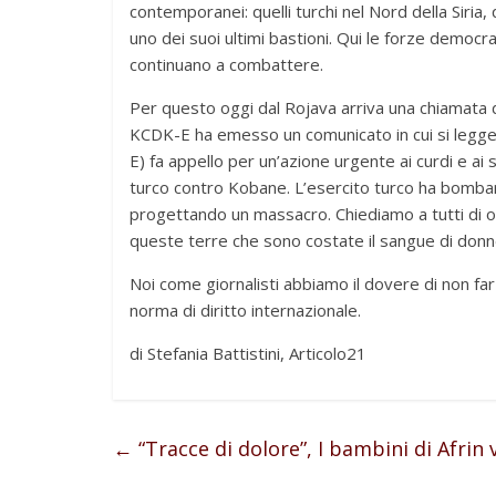
contemporanei: quelli turchi nel Nord della Siria, qu
uno dei suoi ultimi bastioni. Qui le forze demo
continuano a combattere.
Per questo oggi dal Rojava arriva una chiamata 
KCDK-E ha emesso un comunicato in cui si legge
E) fa appello per un’azione urgente ai curdi e ai s
turco contro Kobane. L’esercito turco ha bombarda
progettando un massacro. Chiediamo a tutti di or
queste terre che sono costate il sangue di donne
Noi come giornalisti abbiamo il dovere di non fa
norma di diritto internazionale.
di Stefania Battistini, Articolo21
←
“Tracce di dolore”, I bambini di Afrin