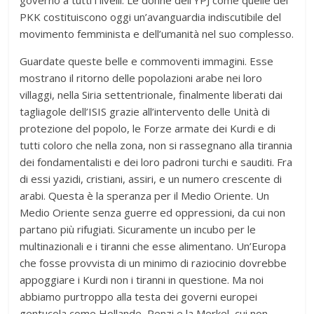
governo a tutti i livelli. Le donne dell’YPJ come quelle del
PKK costituiscono oggi un’avanguardia indiscutibile del
movimento femminista e dell’umanità nel suo complesso.
Guardate queste belle e commoventi immagini. Esse
mostrano il ritorno delle popolazioni arabe nei loro
villaggi, nella Siria settentrionale, finalmente liberati dai
tagliagole dell’ISIS grazie all’intervento delle Unità di
protezione del popolo, le Forze armate dei Kurdi e di
tutti coloro che nella zona, non si rassegnano alla tirannia
dei fondamentalisti e dei loro padroni turchi e sauditi. Fra
di essi yazidi, cristiani, assiri, e un numero crescente di
arabi. Questa è la speranza per il Medio Oriente. Un
Medio Oriente senza guerre ed oppressioni, da cui non
partano più rifugiati. Sicuramente un incubo per le
multinazionali e i tiranni che esse alimentano. Un’Europa
che fosse provvista di un minimo di raziocinio dovrebbe
appoggiare i Kurdi non i tiranni in questione. Ma noi
abbiamo purtroppo alla testa dei governi europei
gentucola come Hollande, Renzi e la Merkel, cui non