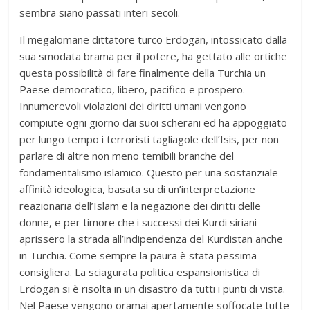
sembra siano passati interi secoli.
Il megalomane dittatore turco Erdogan, intossicato dalla
sua smodata brama per il potere, ha gettato alle ortiche
questa possibilità di fare finalmente della Turchia un
Paese democratico, libero, pacifico e prospero.
Innumerevoli violazioni dei diritti umani vengono
compiute ogni giorno dai suoi scherani ed ha appoggiato
per lungo tempo i terroristi tagliagole dell’Isis, per non
parlare di altre non meno temibili branche del
fondamentalismo islamico. Questo per una sostanziale
affinità ideologica, basata su di un’interpretazione
reazionaria dell’Islam e la negazione dei diritti delle
donne, e per timore che i successi dei Kurdi siriani
aprissero la strada all’indipendenza del Kurdistan anche
in Turchia. Come sempre la paura è stata pessima
consigliera. La sciagurata politica espansionistica di
Erdogan si è risolta in un disastro da tutti i punti di vista.
Nel Paese vengono oramai apertamente soffocate tutte