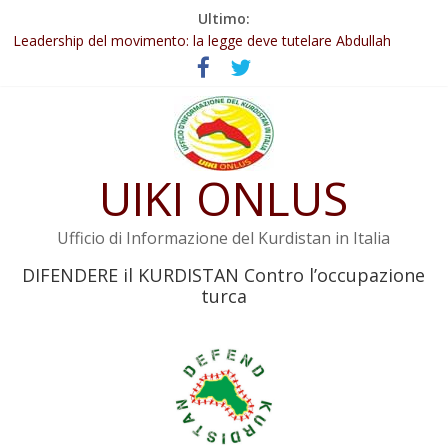
Salta
Ultimo:
Abdullah Öcalan: Le legge negativa deve essere trasformata in
al
legge positiva
contenuto
Leadership del movimento: la legge deve tutelare Abdullah
Öcalan e l’intero movimento
Commissione donne del KNK: Şengal è di nuovo sotto minaccia
Non tenere conto della situazione di Rêber Apo ostacolerebbe
l’attuazione della legge
UIKI ONLUS
Il KNK chiede un’azione internazionale contro i crimini di guerra
dell’Iran
Ufficio di Informazione del Kurdistan in Italia
DIFENDERE il KURDISTAN Contro l’occupazione
turca