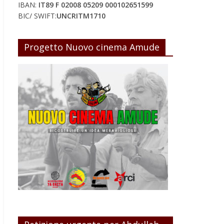
IBAN:
IT89 F 02008 05209 000102651599
BIC/ SWIFT:
UNCRITM1710
Progetto Nuovo cinema Amude