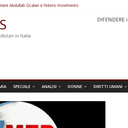
elare Abdullah Öcalan e l’intero movimento
ovo sotto minaccia
po ostacolerebbe l’attuazione della legge
S
DIFENDERE i
 crimini di guerra dell’Iran
re trasformata in legge positiva
distan in Italia
MIA
SPECIALE
ANALISI
DONNE
DIRITTI UMANI