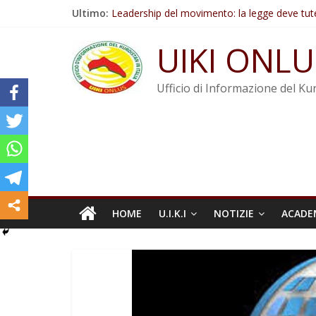
Salta
Ultimo:
Leadership del movimento: la legge deve tut
al
Commissione donne del KNK: Şengal è di nu
contenuto
Non tenere conto della situazione di Rêber A
UIKI ONLU
Il KNK chiede un’azione internazionale contro i
Abdullah Öcalan: Le legge negativa deve esse
Ufficio di Informazione del Kur
HOME
U.I.K.I
NOTIZIE
ACADE