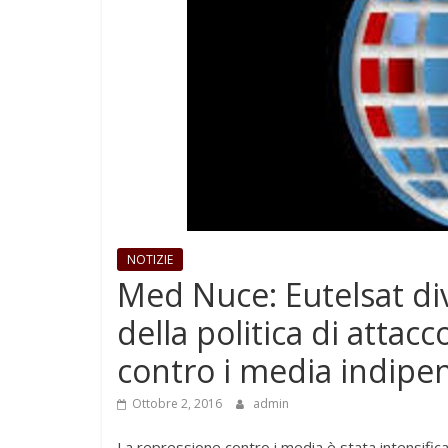
NOTIZIE
Med Nuce: Eutelsat di
della politica di atta
contro i media indipe
Ottobre 2, 2016
admin
La repressione contro i media è stata intensific