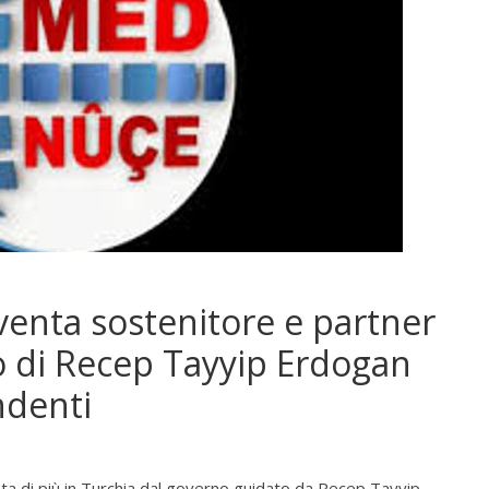
venta sostenitore e partner
cco di Recep Tayyip Erdogan
ndenti
ata di più in Turchia dal governo guidato da Recep Tayyip