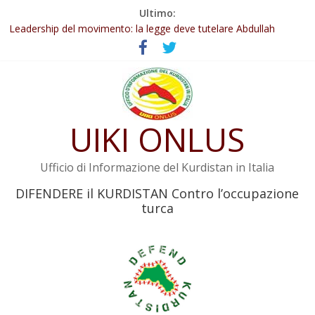
Salta
Ultimo:
Abdullah Öcalan: Le legge negativa deve essere trasformata in
al
legge positiva
contenuto
Leadership del movimento: la legge deve tutelare Abdullah
Öcalan e l’intero movimento
Commissione donne del KNK: Şengal è di nuovo sotto minaccia
Non tenere conto della situazione di Rêber Apo ostacolerebbe
l’attuazione della legge
Il KNK chiede un’azione internazionale contro i crimini di guerra
UIKI ONLUS
dell’Iran
Ufficio di Informazione del Kurdistan in Italia
DIFENDERE il KURDISTAN Contro l’occupazione
turca