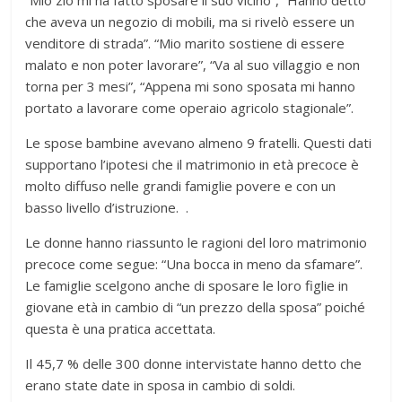
“Mio zio mi ha fatto sposare il suo vicino”, “Hanno detto
che aveva un negozio di mobili, ma si rivelò essere un
venditore di strada”. “Mio marito sostiene di essere
malato e non poter lavorare”, “Va al suo villaggio e non
torna per 3 mesi”, “Appena mi sono sposata mi hanno
portato a lavorare come operaio agricolo stagionale”.
Le spose bambine avevano almeno 9 fratelli. Questi dati
supportano l’ipotesi che il matrimonio in età precoce è
molto diffuso nelle grandi famiglie povere e con un
basso livello d’istruzione. .
Le donne hanno riassunto le ragioni del loro matrimonio
precoce come segue: “Una bocca in meno da sfamare”.
Le famiglie scelgono anche di sposare le loro figlie in
giovane età in cambio di “un prezzo della sposa” poiché
questa è una pratica accettata.
Il 45,7 % delle 300 donne intervistate hanno detto che
erano state date in sposa in cambio di soldi.