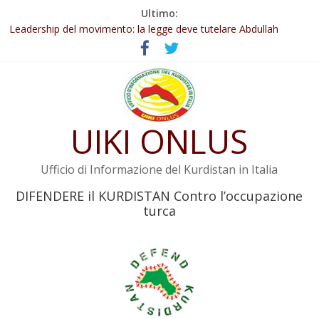
Salta
Ultimo:
Abdullah Öcalan: Le legge negativa deve essere trasformata in
al
legge positiva
contenuto
Leadership del movimento: la legge deve tutelare Abdullah
Öcalan e l’intero movimento
Commissione donne del KNK: Şengal è di nuovo sotto minaccia
Non tenere conto della situazione di Rêber Apo ostacolerebbe
l’attuazione della legge
UIKI ONLUS
Il KNK chiede un’azione internazionale contro i crimini di guerra
dell’Iran
Ufficio di Informazione del Kurdistan in Italia
DIFENDERE il KURDISTAN Contro l’occupazione
turca