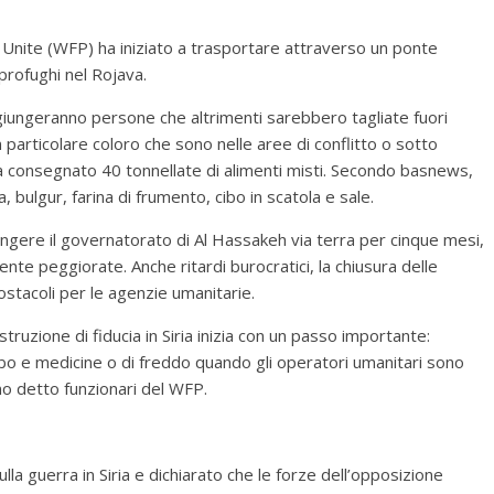
Unite (WFP) ha iniziato a trasportare attraverso un ponte
 profughi nel Rojava.
iungeranno persone che altrimenti sarebbero tagliate fuori
 particolare coloro che sono nelle aree di conflitto o sotto
ha consegnato 40 tonnellate di alimenti misti. Secondo basnews,
, bulgur, farina di frumento, cibo in scatola e sale.
ngere il governatorato di Al Hassakeh via terra per cinque mesi,
nte peggiorate. Anche ritardi burocratici, la chiusura delle
 ostacoli per le agenzie umanitarie.
costruzione di fiducia in Siria inizia con un passo importante:
o e medicine o di freddo quando gli operatori umanitari sono
no detto funzionari del WFP.
la guerra in Siria e dichiarato che le forze dell’opposizione