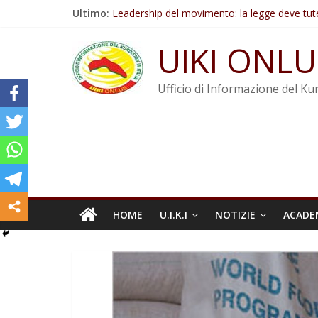
Salta
Ultimo:
Leadership del movimento: la legge deve tut
al
Commissione donne del KNK: Şengal è di nu
contenuto
Non tenere conto della situazione di Rêber A
UIKI ONLU
Il KNK chiede un’azione internazionale contro i
Abdullah Öcalan: Le legge negativa deve esse
Ufficio di Informazione del Kur
HOME
U.I.K.I
NOTIZIE
ACADE