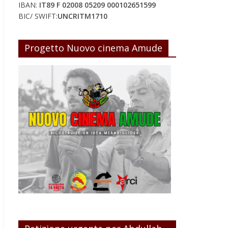
IBAN:
IT89 F 02008 05209 000102651599
BIC/ SWIFT:
UNCRITM1710
Progetto Nuovo cinema Amude