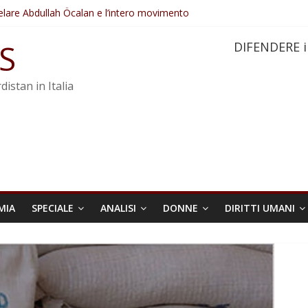
elare Abdullah Öcalan e l’intero movimento
ovo sotto minaccia
po ostacolerebbe l’attuazione della legge
S
DIFENDERE i
 crimini di guerra dell’Iran
re trasformata in legge positiva
distan in Italia
MIA
SPECIALE
ANALISI
DONNE
DIRITTI UMANI