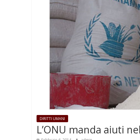
DIRITTI UMANI
L’ONU manda aiuti nel
Febbraio 6, 2014
admin