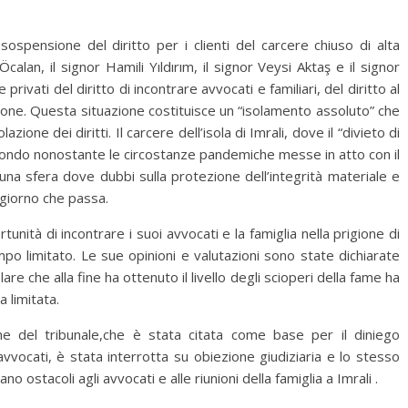
ospensione del diritto per i clienti del carcere chiuso di alta
Öcalan, il signor Hamili Yıldırım, il signor Veysi Aktaş e il signor
ivati del diritto di incontrare avvocati e familiari, del diritto al
zione. Questa situazione costituisce un “isolamento assoluto” che
azione dei diritti. Il carcere dell’isola di Imrali, dove il “divieto di
ofondo nonostante le circostanze pandemiche messe in atto con il
una sfera dove dubbi sulla protezione dell’integrità materiale e
 giorno che passa.
unità di incontrare i suoi avvocati e la famiglia nella prigione di
po limitato. Le sue opinioni e valutazioni sono state dichiarate
e che alla fine ha ottenuto il livello degli scioperi della fame ha
 limitata.
ne del tribunale,che è stata citata come base per il diniego
 avvocati, è stata interrotta su obiezione giudiziaria e lo stesso
no ostacoli agli avvocati e alle riunioni della famiglia a Imrali
.