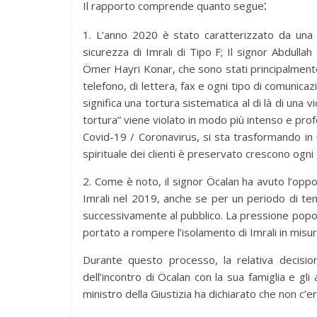
:
Il rapporto comprende quanto segue
1. L’anno 2020 è stato caratterizzato da una s
sicurezza di Imralı di Tipo F; Il signor Abdullah 
Ömer Hayri Konar, che sono stati principalmente pr
telefono, di lettera, fax e ogni tipo di comunica
significa una tortura sistematica al di là di una viol
tortura” viene violato in modo più intenso e pr
Covid-19 / Coronavirus, si sta trasformando in 
spirituale dei clienti è preservato crescono ogni
2. Come è noto, il signor Öcalan ha avuto l’opport
Imrali nel 2019, anche se per un periodo di tem
successivamente al pubblico. La pressione popolar
portato a rompere l’isolamento di Imrali in misura
Durante questo processo, la relativa decisio
dell’incontro di Öcalan con la sua famiglia e gli
ministro della Giustizia ha dichiarato che non c’era