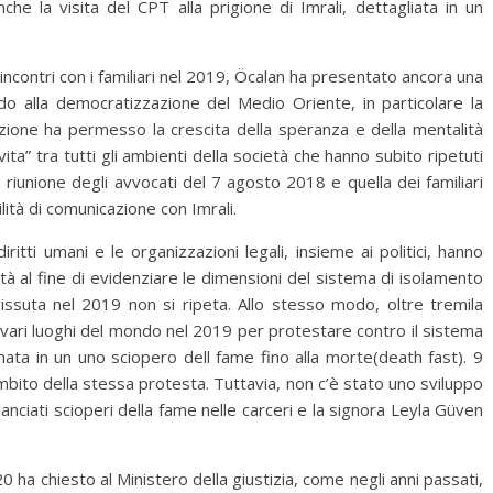
he la visita del CPT alla prigione di Imrali, dettagliata in un
3 incontri con i familiari nel 2019, Öcalan ha presentato ancora una
rdo alla democratizzazione del Medio Oriente, in particolare la
zione ha permesso la crescita della speranza e della mentalità
ita” tra tutti gli ambienti della società che hanno subito ripetuti
la riunione degli avvocati del 7 agosto 2018 e quella dei familiari
lità di comunicazione con Imrali.
iritti umani e le organizzazioni legali, insieme ai politici, hanno
ità al fine di evidenziare le dimensioni del sistema di isolamento
vissuta nel 2019 non si ripeta.
Allo stesso modo, oltre tremila
vari luoghi del mondo nel 2019 per protestare contro il sistema
ormata in un uno sciopero dell fame fino alla morte(death fast).
9
mbito della stessa protesta. Tuttavia, non c’è stato uno sviluppo
anciati scioperi della fame nelle carceri e la signora Leyla Güven
0 ha chiesto al Ministero della giustizia, come negli anni passati,