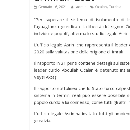
,
Gennaio 16, 2021
admin
Öcalan
Turchia
“Per superare il sistema di isolamento di Im
l’uguaglianza giuridica e la libertà del signor 
individui e popoli”, afferma lo studio legale Asrin.
L’ufficio legale Asrin ,che rappresenta il leade
2020 sulla valutazione della prigione di Imralı.
Il rapporto in 31 punti contiene dettagli sul siste
leader curdo Abdullah Öcalan è detenuto insiem
Veysi Aktaş.
Il rapporto sottolinea che lo Stato turco calpes
sistema in termini reali può essere possibile s
popolo curdo a lui connesso, come tutti gli altri in
L’ufficio legale Asrin ha invitato tutti gli ambie
giustizia.