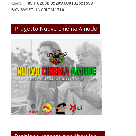
IBAN:
IT89 F 02008 05209 000102651599
BIC/ SWIFT:
UNCRITM1710
Progetto Nuovo cinema Amude