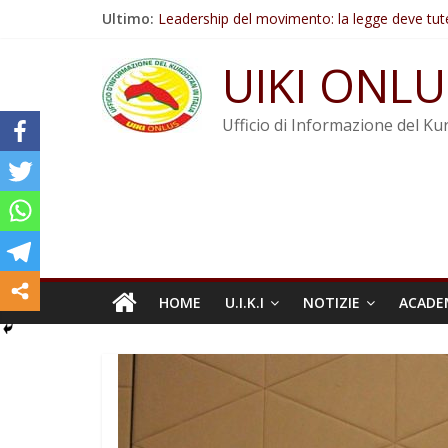
Salta
Ultimo:
Leadership del movimento: la legge deve tut
al
Commissione donne del KNK: Şengal è di nu
contenuto
Non tenere conto della situazione di Rêber A
UIKI ONLU
Il KNK chiede un’azione internazionale contro i
Abdullah Öcalan: Le legge negativa deve esse
Ufficio di Informazione del Kur
HOME
U.I.K.I
NOTIZIE
ACADE