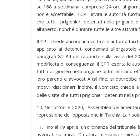
su 168 a settimana, comprese 24 ore al giorno 
non è accettabile. Il CPT invita le autorità tur
che tutti i prigionieri detenuti nella prigione 
all’aperto, nonché durante tutte le altre attività f
Il CPT chiede ancora una volta alle autorità tur
applicato ai detenuti condannati all’ergastolo 
paragrafi 82-84 del rapporto sulla visita del 20
modificata di conseguenza. Il CPT esorta le aut
tutti i prigionieri nella prigione di Imralı siano 
loro parenti e avvocati.A tal fine, si dovrebbe po
I
motivi “disciplinari”.
noltre, il Comitato chiede 
delle visite che tutti i prigionieri detenuti nella p
10. Nell’ottobre 2020, l’Assemblea parlamentare
repressione dell’opposizione in Turchia. La risol
11. Fino al 19 aprile, un’ordinanza del tribunale è
avvocati su Imrali. Da allora, nessuna richiesta