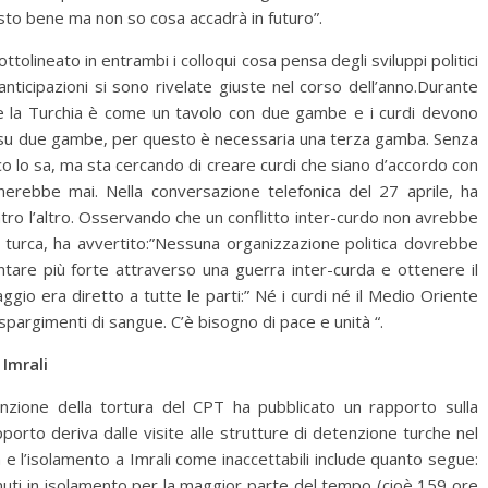
sto bene ma non so cosa accadrà in futuro”.
ttolineato in entrambi i colloqui cosa pensa degli sviluppi politici
nticipazioni si sono rivelate giuste nel corso dell’anno.Durante
he la Turchia è come un tavolo con due gambe e i curdi devono
e su due gambe, per questo è necessaria una terza gamba. Senza
urco lo sa, ma sta cercando di creare curdi che siano d’accordo con
nerebbe mai. Nella conversazione telefonica del 27 aprile, ha
ontro l’altro. Osservando che un conflitto inter-curdo non avrebbe
 turca, ha avvertito:”Nessuna organizzazione politica dovrebbe
ntare più forte attraverso una guerra inter-curda e ottenere il
io era diretto a tutte le parti:” Né i curdi né il Medio Oriente
spargimenti di sangue. C’è bisogno di pace e unità “.
 Imrali
nzione della tortura del CPT ha pubblicato un rapporto sulla
apporto deriva dalle visite alle strutture di detenzione turche nel
e l’isolamento a Imrali come inaccettabili include quanto segue:
tenuti in isolamento per la maggior parte del tempo (cioè 159 ore