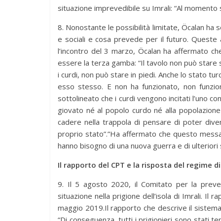
situazione imprevedibile su Imrali: “Al momento 
8. Nonostante le possibilità limitate, Öcalan ha so
e sociali e cosa prevede per il futuro
.
Queste a
l’incontro del 3 marzo, Öcalan ha affermato c
essere la terza gamba: “Il tavolo non può star
i curdi, non può stare in piedi. Anche lo stato t
esso stesso.
E non ha funzionato, non funzio
sottolineato che i curdi vengono incitati l’uno c
giovato né al popolo curdo né alla popolazione
cadere nella trappola di pensare di poter dive
proprio stato”.”Ha affermato che questo messagg
hanno bisogno di una nuova guerra e di ulteriori 
Il rapporto del CPT e la risposta del regime di
9. Il 5 agosto 2020, il Comitato per la preve
situazione nella prigione dell’isola di Imrali.
Il r
maggio 2019.Il rapporto che descrive il sistema 
“Di conseguenza, tutti i prigionieri sono stati 