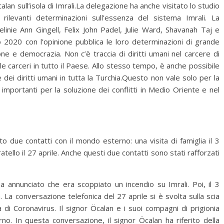
alan sull’isola di Imrali.La delegazione ha anche visitato lo studio
rilevanti determinazioni sull’essenza del sistema Imrali. La
inie Ann Gingell, Felix John Padel, Julie Ward, Shavanah Taj e
 2020 con l’opinione pubblica le loro determinazioni di grande
ione e democrazia.
Non c’è traccia di diritti umani nel carcere di
elle carceri in tutto il Paese. Allo stesso tempo, è anche possibile
e dei diritti umani in tutta la Turchia.Questo non vale solo per la
importanti per la soluzione dei conflitti in Medio Oriente e nel
to due contatti con il mondo esterno: una visita di famiglia il 3
ello il 27 aprile. Anche questi due contatti sono stati rafforzati
 ha annunciato che era scoppiato un incendio su Imrali. Poi, il 3
la. La conversazione telefonica del 27 aprile si è svolta sulla scia
di Coronavirus. Il signor Öcalan e i suoi compagni di prigionia
rno.
In questa conversazione, il signor Öcalan ha riferito della