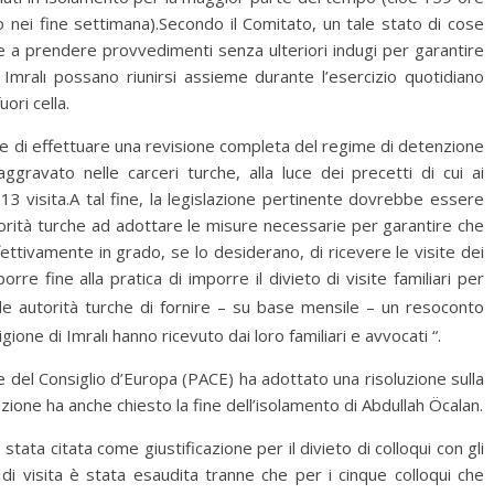
nei fine settimana).Secondo il Comitato, un tale stato di cose
che a prendere provvedimenti senza ulteriori indugi per garantire
di Imralı possano riunirsi assieme durante l’esercizio quotidiano
uori cella.
che di effettuare una revisione completa del regime di detenzione
aggravato nelle carceri turche, alla luce dei precetti di cui ai
13 visita.A tal fine, la legislazione pertinente dovrebbe essere
orità turche ad adottare le misure necessarie per garantire che
effettivamente in grado, se lo desiderano, di ricevere le visite dei
rre fine alla pratica di imporre il divieto di visite familiari per
alle autorità turche di fornire – su base mensile – un resoconto
rigione di Imralı hanno ricevuto dai loro familiari e avvocati “.
 del Consiglio d’Europa (PACE) ha adottato una risoluzione sulla
uzione ha anche chiesto la fine dell’isolamento di Abdullah Öcalan.
 stata citata come giustificazione per il divieto di colloqui con gli
 di visita è stata esaudita tranne che per i cinque colloqui che