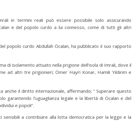
rali in termini reali può essere possibile solo assicurando
Öcalan e del popolo curdo a lui connesso, come di tutti gli altri
r del popolo curdo Abdullah Öcalan, ha pubblicato il suo rapporto
ma di isolamento attuato nella prigione dell’isola di Imrali, dove il
e ad altri tre prigionieri; Ömer Hayri Konar, Hamili Yıldırım e
ta anche il diritto internazionale, affermando; ” Superare questo
olo garantendo l’uguaglianza legale e la libertà di Öcalan e del
dividui e popoli”.
nti sensibili a contribuire alla lotta democratica per la legge e la