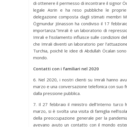
di ottenere il permesso di incontrare il signor Öc
legale Asrin e ha reso pubbliche le proprie 
delegazione composta dagli stimati membri Mel
Ögmundur Jónasson ha condiviso il 17 febbraio
importanza.“Imrali è un laboratorio di repress
Imrali e l’isolamento influisce sulle condizioni d
che Imrali diventi un laboratorio per l’attuazion
Turchia, poiché le idee di Abdullah Öcalan sono 
mondo.
Contatti con i familiari nel 2020
6. Nel 2020, i nostri clienti su Imrali hanno avu
marzo e una conversazione telefonica con suo frat
dalla pressione pubblica.
7. Il 27 febbraio il ministro dell’Interno turco
marzo, si è svolta una visita di famiglia nell’iso
della preoccupazione generale per la pandemia 
avevano avuto un contatto con il mondo este