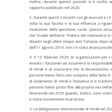
Inoltre, durante questo periodo si è svolta anc
rapporto pubblicato nel 2020.
3. Durante questi 5 incontri con gli avvocati e i 
volta la sua facoltà e la sua influenza a rigua
risoluzione della questione curda.
Questa situa
che Öcalan definisce “Politica del mantenersi in v
disastri negli ultimi cinque anni.Tuttavia, dopo 
dell’11 agosto 2019, non c’è stata alcuna possibi
4. Il 15 febbraio 2020, le organizzazioni per i d
invitato i funzionari ad assumersi la responsabil
di Imrali e di assicurarsi che la devastazione 
persone hanno fatto uno sciopero della fame in 
di isolamento di Imrali e l’iniziativa si è trasf
persone hanno posto fine alla propria vita nell’a
favorevole nel 2020 quando, inoltre, sono stati l
è stata nuovamente incarcerata.
5. La delegazione internazionale di Imrali nel 202