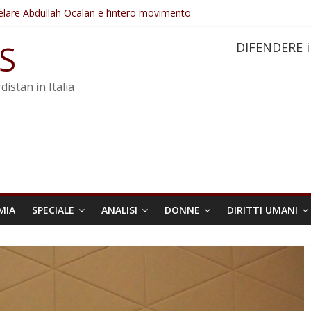
elare Abdullah Öcalan e l’intero movimento
ovo sotto minaccia
po ostacolerebbe l’attuazione della legge
S
DIFENDERE i
 crimini di guerra dell’Iran
re trasformata in legge positiva
distan in Italia
MIA
SPECIALE
ANALISI
DONNE
DIRITTI UMANI