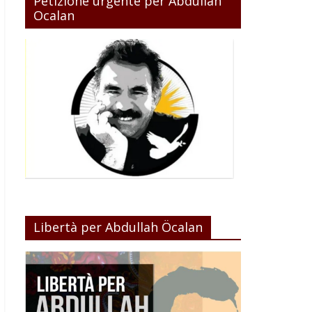
Petizione urgente per Abdullah
Ocalan
Libertà per Abdullah Öcalan