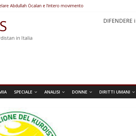
elare Abdullah Öcalan e l’intero movimento
ovo sotto minaccia
po ostacolerebbe l’attuazione della legge
S
DIFENDERE i
 crimini di guerra dell’Iran
re trasformata in legge positiva
distan in Italia
MIA
SPECIALE
ANALISI
DONNE
DIRITTI UMANI