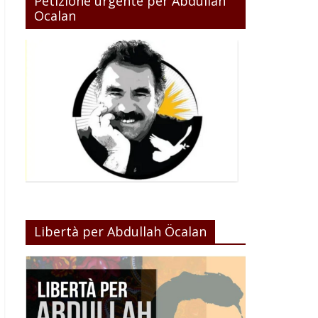
Petizione urgente per Abdullah
Ocalan
Libertà per Abdullah Öcalan