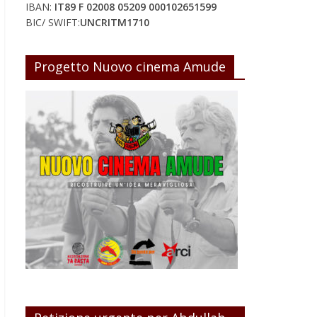
IBAN:
IT89 F 02008 05209 000102651599
BIC/ SWIFT:
UNCRITM1710
Progetto Nuovo cinema Amude