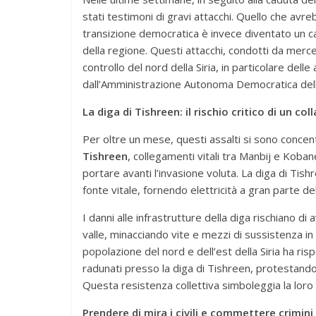
stati testimoni di gravi attacchi. Quello che avre
transizione democratica è invece diventato un cam
della regione. Questi attacchi, condotti da merce
controllo del nord della Siria, in particolare del
dall’Amministrazione Autonoma Democratica della
La diga di Tishreen: il rischio critico di un col
Per oltre un mese, questi assalti si sono concentra
Tishreen
, collegamenti vitali tra Manbij e Kobane
portare avanti l’invasione voluta. La diga di Tish
fonte vitale, fornendo elettricità a gran parte del
I danni alle infrastrutture della diga rischiano 
valle, minacciando vite e mezzi di sussistenza in
popolazione del nord e dell’est della Siria ha ri
radunati presso la diga di Tishreen, protestando 
Questa resistenza collettiva simboleggia la loro 
Prendere di mira i civili e commettere crimini