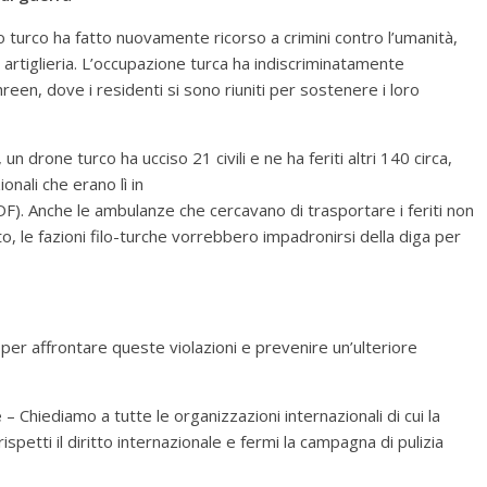
to turco ha fatto nuovamente ricorso a crimini contro l’umanità,
e artiglieria. L’occupazione turca ha indiscriminatamente
hreen, dove i residenti si sono riuniti per sostenere i loro
un drone turco ha ucciso 21 civili e ne ha feriti altri 140 circa,
ionali che erano lì in
DF). Anche le ambulanze che cercavano di trasportare i feriti non
, le fazioni filo-turche vorrebbero impadronirsi della diga per
 per affrontare queste violazioni e prevenire un’ulteriore
e
– Chiediamo a tutte le organizzazioni internazionali di cui la
ispetti il diritto internazionale e fermi la campagna di pulizia