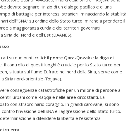
bbe dovuto segnare l’inizio di un dialogo pacifico e di una
po di battaglia per interessi stranieri, minacciando la stabilità
nari dell’“SNA” su ordine dello Stato turco, mirano a prendere il
le aree a maggioranza curda e dei territori governati
 Siria del Nord e dell’Est (DAANES).
lasso
ti su due punti critici: il
ponte Qara-Qozak
e la
diga di
. Il controllo di questi luoghi è cruciale per lo Stato turco per
reen, situata sul fiume Eufrate nel nord della Siria, serve come
la Siria nord-orientale (Rojava).
di avere conseguenze catastrofiche per un milione di persone a
 centri urbani come Raqqa e nelle aree circostanti. La
sposto con straordinario coraggio. In grandi carovane, si sono
contro l’invasione dell’SNA e l’aggressione dello Stato turco.
determinazione a difendere la libertà e l’esistenza.
 di guerra