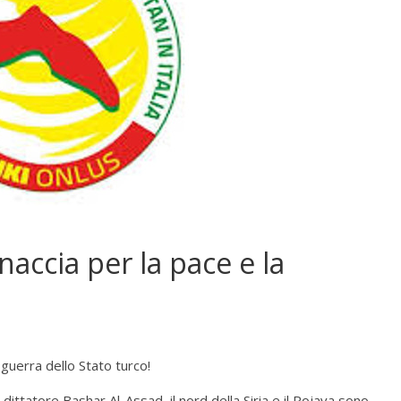
naccia per la pace e la
i guerra dello Stato turco!
 dittatore Bashar Al-Assad, il nord della Siria e il Rojava sono