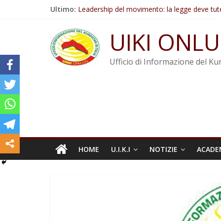
Salta
Ultimo:
Leadership del movimento: la legge deve tut
al
Commissione donne del KNK: Şengal è di nu
contenuto
Non tenere conto della situazione di Rêber A
UIKI ONLU
Il KNK chiede un’azione internazionale contro i
Abdullah Öcalan: Le legge negativa deve esse
Ufficio di Informazione del Kur
HOME
U.I.K.I
NOTIZIE
ACADE