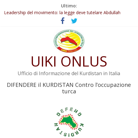
Salta
Ultimo:
Abdullah Öcalan: Le legge negativa deve essere trasformata in
al
legge positiva
contenuto
Leadership del movimento: la legge deve tutelare Abdullah
Öcalan e l’intero movimento
Commissione donne del KNK: Şengal è di nuovo sotto minaccia
Non tenere conto della situazione di Rêber Apo ostacolerebbe
l’attuazione della legge
UIKI ONLUS
Il KNK chiede un’azione internazionale contro i crimini di guerra
dell’Iran
Ufficio di Informazione del Kurdistan in Italia
DIFENDERE il KURDISTAN Contro l’occupazione
turca