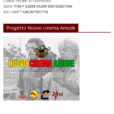
Codice Fiscale: 97165690583
IBAN:
IT89 F 02008 05209 000102651599
BIC/ SWIFT:
UNCRITM1710
Progetto Nuovo cinema Amude