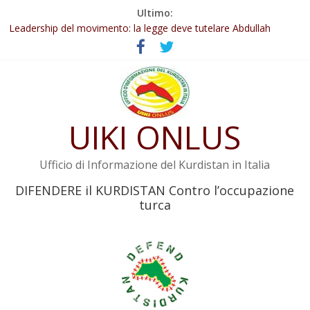
Salta
Ultimo:
Abdullah Öcalan: Le legge negativa deve essere trasformata in
al
legge positiva
contenuto
Leadership del movimento: la legge deve tutelare Abdullah
Öcalan e l’intero movimento
Commissione donne del KNK: Şengal è di nuovo sotto minaccia
Non tenere conto della situazione di Rêber Apo ostacolerebbe
l’attuazione della legge
UIKI ONLUS
Il KNK chiede un’azione internazionale contro i crimini di guerra
dell’Iran
Ufficio di Informazione del Kurdistan in Italia
DIFENDERE il KURDISTAN Contro l’occupazione
turca