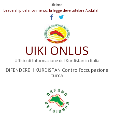
Salta
Ultimo:
Abdullah Öcalan: Le legge negativa deve essere trasformata in
al
legge positiva
contenuto
Leadership del movimento: la legge deve tutelare Abdullah
Öcalan e l’intero movimento
Commissione donne del KNK: Şengal è di nuovo sotto minaccia
Non tenere conto della situazione di Rêber Apo ostacolerebbe
l’attuazione della legge
Il KNK chiede un’azione internazionale contro i crimini di guerra
UIKI ONLUS
dell’Iran
Ufficio di Informazione del Kurdistan in Italia
DIFENDERE il KURDISTAN Contro l’occupazione
turca