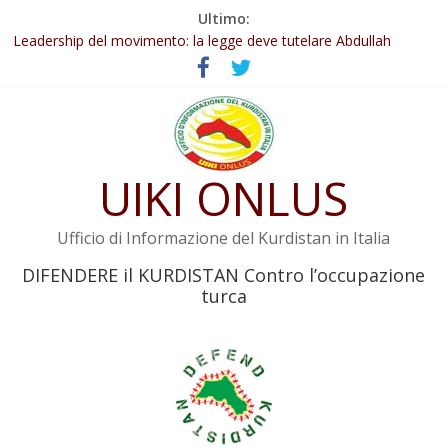
Salta
Ultimo:
Abdullah Öcalan: Le legge negativa deve essere trasformata in
al
legge positiva
contenuto
Leadership del movimento: la legge deve tutelare Abdullah
Öcalan e l’intero movimento
Commissione donne del KNK: Şengal è di nuovo sotto minaccia
Non tenere conto della situazione di Rêber Apo ostacolerebbe
l’attuazione della legge
UIKI ONLUS
Il KNK chiede un’azione internazionale contro i crimini di guerra
dell’Iran
Ufficio di Informazione del Kurdistan in Italia
DIFENDERE il KURDISTAN Contro l’occupazione
turca