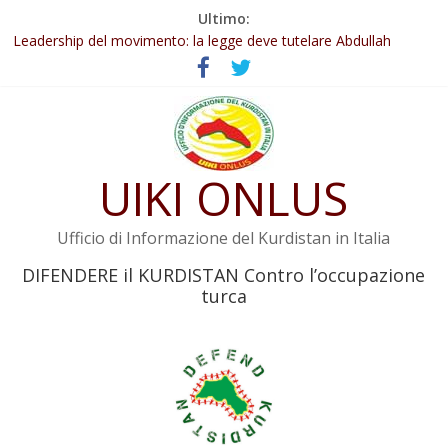
Salta
Ultimo:
al
Leadership del movimento: la legge deve tutelare Abdullah
contenuto
Öcalan e l’intero movimento
Commissione donne del KNK: Şengal è di nuovo sotto minaccia
Non tenere conto della situazione di Rêber Apo ostacolerebbe
l’attuazione della legge
Il KNK chiede un’azione internazionale contro i crimini di guerra
dell’Iran
UIKI ONLUS
Abdullah Öcalan: Le legge negativa deve essere trasformata in
legge positiva
Ufficio di Informazione del Kurdistan in Italia
DIFENDERE il KURDISTAN Contro l’occupazione
turca