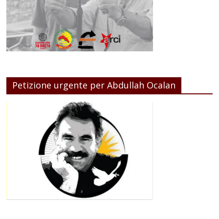
Petizione urgente per Abdullah Ocalan