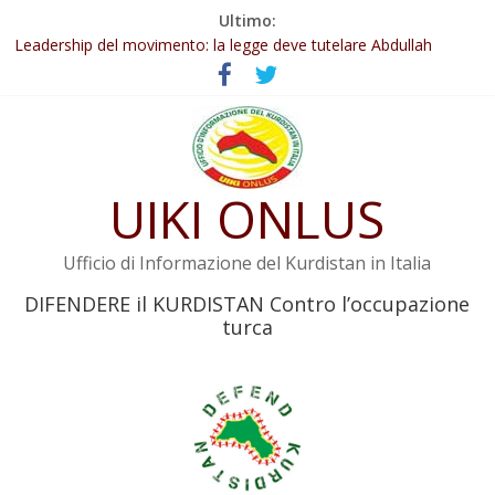
Salta
Ultimo:
Abdullah Öcalan: Le legge negativa deve essere trasformata in
al
legge positiva
contenuto
Leadership del movimento: la legge deve tutelare Abdullah
Öcalan e l’intero movimento
Commissione donne del KNK: Şengal è di nuovo sotto minaccia
Non tenere conto della situazione di Rêber Apo ostacolerebbe
l’attuazione della legge
UIKI ONLUS
Il KNK chiede un’azione internazionale contro i crimini di guerra
dell’Iran
Ufficio di Informazione del Kurdistan in Italia
DIFENDERE il KURDISTAN Contro l’occupazione
turca