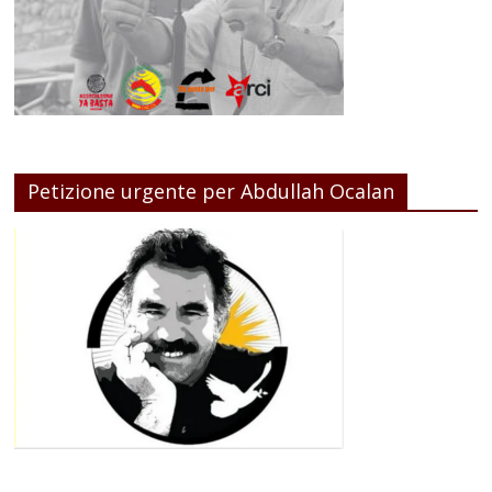
Petizione urgente per Abdullah Ocalan