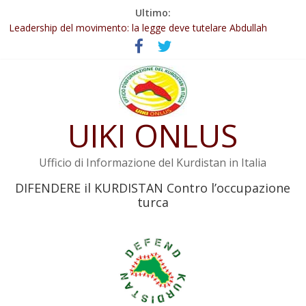
Salta
Ultimo:
Abdullah Öcalan: Le legge negativa deve essere trasformata in
al
legge positiva
contenuto
Leadership del movimento: la legge deve tutelare Abdullah
Öcalan e l’intero movimento
Commissione donne del KNK: Şengal è di nuovo sotto minaccia
Non tenere conto della situazione di Rêber Apo ostacolerebbe
l’attuazione della legge
UIKI ONLUS
Il KNK chiede un’azione internazionale contro i crimini di guerra
dell’Iran
Ufficio di Informazione del Kurdistan in Italia
DIFENDERE il KURDISTAN Contro l’occupazione
turca