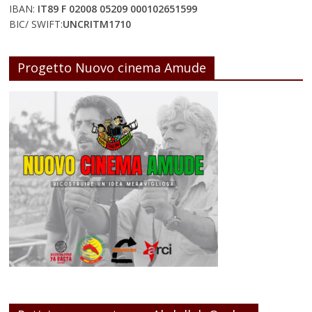
IBAN:
IT89 F 02008 05209 000102651599
BIC/ SWIFT:
UNCRITM1710
Progetto Nuovo cinema Amude