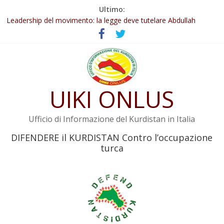
Salta
Ultimo:
al
Leadership del movimento: la legge deve tutelare Abdullah
contenuto
Öcalan e l’intero movimento
Commissione donne del KNK: Şengal è di nuovo sotto minaccia
Non tenere conto della situazione di Rêber Apo ostacolerebbe
l’attuazione della legge
Il KNK chiede un’azione internazionale contro i crimini di guerra
dell’Iran
UIKI ONLUS
Abdullah Öcalan: Le legge negativa deve essere trasformata in
legge positiva
Ufficio di Informazione del Kurdistan in Italia
DIFENDERE il KURDISTAN Contro l’occupazione
turca