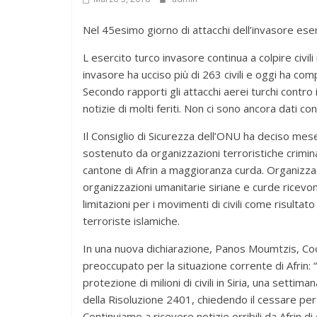
Nel 45esimo giorno di attacchi dell’invasore eserci
L esercito turco invasore continua a colpire civili n
invasore ha ucciso più di 263 civili e oggi ha com
Secondo rapporti gli attacchi aerei turchi contro il
notizie di molti feriti. Non ci sono ancora dati con
Il Consiglio di Sicurezza dell’ONU ha deciso mese d
sostenuto da organizzazioni terroristiche criminal
cantone di Afrin a maggioranza curda. Organizzaz
organizzazioni umanitarie siriane e curde ricevono 
limitazioni per i movimenti di civili come risultat
terroriste islamiche.
In una nuova dichiarazione, Panos Moumtzis, Coor
preoccupato per la situazione corrente di Afrin
protezione di milioni di civili in Siria, una setti
della Risoluzione 2401, chiedendo il cessare per 
Continuiamo a ricevere notizie orribili da Afrin di c