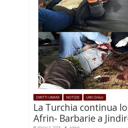
DIRITTI UMANI
NOTIZIE
UIKI-Onlus
La Turchia continua l
Afrin- Barbarie a Jindire
Marzo 5, 2018
admin