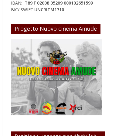
IBAN:
IT89 F 02008 05209 000102651599
BIC/ SWIFT:
UNCRITM1710
Progetto Nuovo cinema Amude