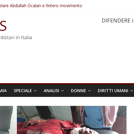
elare Abdullah Öcalan e l’intero movimento
ovo sotto minaccia
po ostacolerebbe l’attuazione della legge
S
DIFENDERE i
 crimini di guerra dell’Iran
re trasformata in legge positiva
distan in Italia
MIA
SPECIALE
ANALISI
DONNE
DIRITTI UMANI