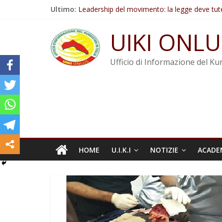
Salta
Ultimo:
Leadership del movimento: la legge deve tut
al
Commissione donne del KNK: Şengal è di nu
contenuto
Non tenere conto della situazione di Rêber A
UIKI ONLU
Il KNK chiede un’azione internazionale contro i
Abdullah Öcalan: Le legge negativa deve esse
Ufficio di Informazione del Kur
HOME
U.I.K.I
NOTIZIE
ACADE