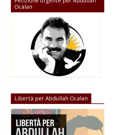
Petizione urgente per Abdullah
Ocalan
Libertà per Abdullah Öcalan