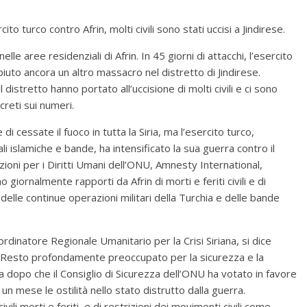
to turco contro Afrin, molti civili sono stati uccisi a Jindirese.
elle aree residenziali di Afrin. In 45 giorni di attacchi, l’esercito
piuto ancora un altro massacro nel distretto di Jindirese.
 distretto hanno portato all’uccisione di molti civili e ci sono
creti sui numeri.
i cessate il fuoco in tutta la Siria, ma l’esercito turco,
i islamiche e bande, ha intensificato la sua guerra contro il
ioni per i Diritti Umani dell’ONU, Amnesty International,
giornalmente rapporti da Afrin di morti e feriti civili e di
o delle continue operazioni militari della Turchia e delle bande
dinatore Regionale Umanitario per la Crisi Siriana, si dice
: “Resto profondamente preoccupato per la sicurezza e la
mana dopo che il Consiglio di Sicurezza dell’ONU ha votato in favore
un mese le ostilità nello stato distrutto dalla guerra.
ivili morti e feriti, e di restrizioni dei movimenti civili come