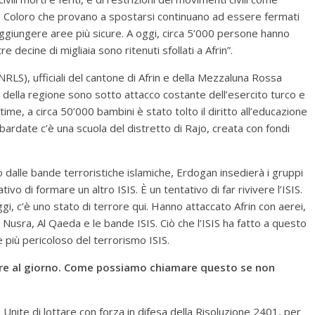
che. Coloro che provano a spostarsi continuano ad essere fermati
 raggiungere aree più sicure. A oggi, circa 5’000 persone hanno
re decine di migliaia sono ritenuti sfollati a Afrin”.
NRLS), ufficiali del cantone di Afrin e della Mezzaluna Rossa
ole della regione sono sotto attacco costante dell’esercito turco e
time, a circa 50’000 bambini è stato tolto il diritto all’educazione
mbardate c’è una scuola del distretto di Rajo, creata con fondi
o dalle bande terroristiche islamiche, Erdogan insedierà i gruppi
ivo di formare un altro ISIS. È un tentativo di far rivivere l’ISIS.
eggi, c’è uno stato di terrore qui. Hanno attaccato Afrin con aerei,
l Nusra, Al Qaeda e le bande ISIS. Ciò che l’ISIS ha fatto a questo
 più pericoloso del terrorismo ISIS.
4 ore al giorno. Come possiamo chiamare questo se non
 Unite di lottare con forza in difesa della Risoluzione 2401, per