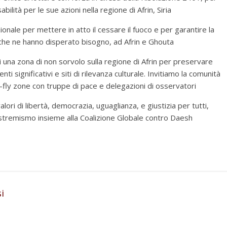
ilità per le sue azioni nella regione di Afrin, Siria
onale per mettere in atto il cessare il fuoco e per garantire la
o che ne hanno disperato bisogno, ad Afrin e Ghouta
i una zona di non sorvolo sulla regione di Afrin per preservare
enti significativi e siti di rilevanza culturale. Invitiamo la comunità
o-fly zone con truppe di pace e delegazioni di osservatori
ori di libertà, democrazia, uguaglianza, e giustizia per tutti,
’estremismo insieme alla Coalizione Globale contro Daesh
i