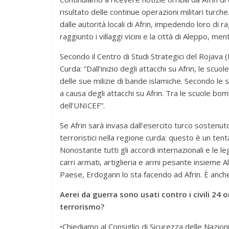
risultato delle continue operazioni militari tur
dalle autorità locali di Afrin, impedendo loro di
raggiunto i villaggi vicini e la città di Aleppo, ment
Secondo il Centro di Studi Strategici del Rojava (
Curda: “Dall’inizio degli attacchi su Afrin, le scu
delle sue milizie di bande islamiche. Secondo le s
a causa degli attacchi su Afrin. Tra le scuole bo
dell’UNICEF”.
Se Afrin sarà invasa dall’esercito turco sostenut
terroristici nella regione curda: questo è un tentat
Nonostante tutti gli accordi internazionali e le l
carri armati, artiglieria e armi pesante insieme A
Paese, Erdogann lo sta facendo ad Afrin. È anche
Aerei da guerra sono usati contro i civili 2
terrorismo?
•Chiediamo al Consiglio di Sicurezza delle Nazioni