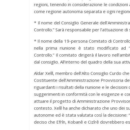
regioni, tenendo in considerazione le condizioni 
come regione autonoma separata e ogni regione
* Il nome del Consiglio Generale dell’Amministra
Controllo.” Sarà responsabile per l’attuazione di s
* Il nome della 19-persona Comitato di Controll
nella prima riunione è stato modificato ad 
Controllo.” Il comitato dirigerà il lavoro nell’a
dal consiglio. All’interno del quadro della sua atti
Aldar Xelîl, membro dell’Alto Consiglio Curdo che 
Costituente dell’Amministrazione Provvisoria del
riguardanti i risultati della riunione e le decision
suggerimenti in conformità con le esigenze e com
attuare il progetto di Amministrazione Provvisori
contesto. Xelîl ha anche dichiarato che uno dei 
autonome ed è stata valutata così la decisione
deciso che Efrîn, Kobanê e Cizîrê dovrebbero 