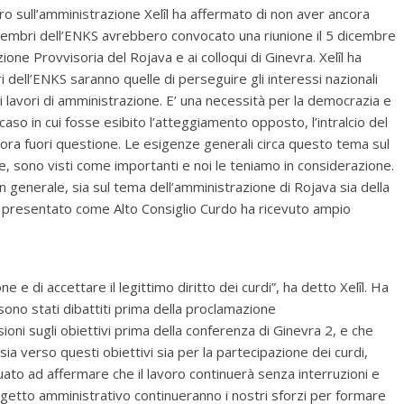
oro sull’amministrazione Xelîl ha affermato di non aver ancora
membri dell’ENKS avrebbero convocato una riunione il 5 dicembre
one Provvisoria del Rojava e ai colloqui di Ginevra. Xelîl ha
i dell’ENKS saranno quelle di perseguire gli interessi nazionali
i lavori di amministrazione. E’ una necessità per la democrazia e
aso in cui fosse esibito l’atteggiamento opposto, l’intralcio del
ora fuori questione. Le esigenze generali circa questo tema sul
e, sono visti come importanti e noi le teniamo in considerazione.
n generale, sia sul tema dell’amministrazione di Rojava sia della
o presentato come Alto Consiglio Curdo ha ricevuto ampio
 e di accettare il legittimo diritto dei curdi”, ha detto Xelîl. Ha
sono stati dibattiti prima della proclamazione
ioni sugli obiettivi prima della conferenza di Ginevra 2, e che
sia verso questi obiettivi sia per la partecipazione dei curdi,
uato ad affermare che il lavoro continuerà senza interruzioni e
ogetto amministrativo continueranno i nostri sforzi per formare