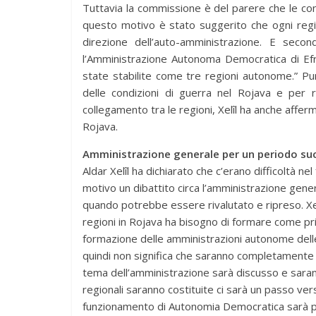
Tuttavia la commissione è del parere che le con
questo motivo è stato suggerito che ogni regi
direzione dell’auto-amministrazione. E seco
l’Amministrazione Autonoma Democratica di Ef
state stabilite come tre regioni autonome.” P
delle condizioni di guerra nel Rojava e per
collegamento tra le regioni, Xelîl ha anche aff
Rojava.
Amministrazione generale per un periodo su
Aldar Xelîl ha dichiarato che c’erano difficoltà
motivo un dibattito circa l’amministrazione ge
quando potrebbe essere rivalutato e ripreso. Xelî
regioni in Rojava ha bisogno di formare come pri
formazione delle amministrazioni autonome delle r
quindi non significa che saranno completamente s
tema dell’amministrazione sarà discusso e saran
regionali saranno costituite ci sarà un passo ver
funzionamento di Autonomia Democratica sarà p