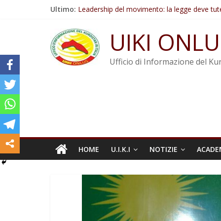
Salta
Ultimo:
Leadership del movimento: la legge deve tut
al
Commissione donne del KNK: Şengal è di nu
contenuto
Non tenere conto della situazione di Rêber A
UIKI ONLU
Il KNK chiede un’azione internazionale contro i
Abdullah Öcalan: Le legge negativa deve esse
Ufficio di Informazione del Kur
HOME
U.I.K.I
NOTIZIE
ACADE