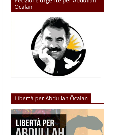
Petizione urgente per Abdullah
Ocalan
Libertà per Abdullah Öcalan