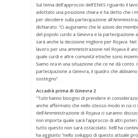
Sul tema dell’approccio dell’ENKS riguardo il lav
adottato una posizione chiara e ha detto che i 
per decidere sulla partecipazione all’Amministrazi
dichiarato: “Ci auguriamo che le azioni dei membr
del popolo curdo a Ginevra e la partecipazione a
sarà anche la decisione migliore per Rojava. Nel c
lavoro per una amministrazione nel Rojava è anc
quale curdi e altre comunità etniche sono insiem
Siamo ora in una situazione che ce ne dà conto. I
partecipazione a Ginevra, il quadro che abbiam
sostegno”.
Accadrà prima di Ginevra 2
“Tutti hanno bisogno di prendere in considerazione
anche affermato che nello stesso modo in cui ci 
dell’Amministrazione di Rojava ci saranno discuss
non importa quale sarà l’approccio di altri poteri 
tutto questo non sarà ostacolato. Xelîl ha contin
ha aggiunto “nello sviluppo di questo attuale pr