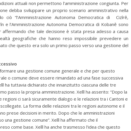
dizioni attuali non permettono l’amministrazione congiunta. Per
one debba sviluppare un proprio scenario amministrativo nella
ndo ciò “l’Amministrazione Autonoma Democratica di Cizîrê,
rîn e l’Amministrazione Autonoma Democratica di Kobanê sono
ur affermando che tale decisione è stata presa adesso a causa
 realtà geografiche che hanno reso impossibile prevedere un
ermato che questo era solo un primo passo verso una gestione del
ccessivo
 nel formare una gestione comune generale e che per questo
nerale o comune deve essere rimandato ad una fase successiva
l ha tuttavia dichiarato che innanzitutto ciascuna delle tre
mo passo la propria amministrazione. Xelîl ha asserito: “Dopo la
egioni ci sarà sicuramente dialogo e le relazioni tra i Cantoni e
collegate. La forma delle relazioni tra le regioni autonome e il
no prese decisioni in merito. Dopo che le amministrazioni
so una gestione comune”. Xelîl ha affermato che il
reso come base. Xelîl ha anche trasmesso l’idea che questo