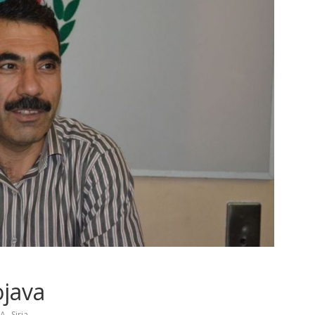
ojava
,
VA
Siria