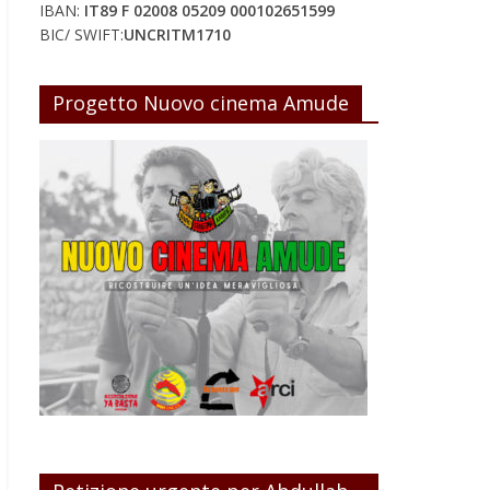
IBAN:
IT89 F 02008 05209 000102651599
BIC/ SWIFT:
UNCRITM1710
Progetto Nuovo cinema Amude