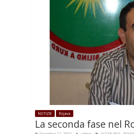
NOTIZIE
Rojava
La seconda fase nel R
,
Dicembre 12, 2013
admin
ALDAR XELIL
ROJA