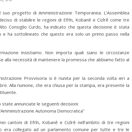
l suo progetto di Amministrazione Temporanea. L’Assemblea
deciso di stabilire le regioni di Efrîn, Kobanê e Cizîrê come tre
Alto Consiglio Curdo, ha indicato che questa decisione è stata
ava e ha sottolineato che questo era solo un primo passo nella
ormazione insistiamo. Non importa quali siano le circostanze
e alla necessità di mantenere la promessa che abbiamo fatto al
strazione Provvisoria si è riunita per la seconda volta ieri a
re. Alla riunione, che era chiusa per la stampa, era presente la
ituente.
o state annunciate le seguenti decisioni:
à “Amministrazione Autonoma Democratica”
nei cantoni di Efrîn, Kobanê e Cizîrê nell’ambito di tre regioni
vo era collegato ad un parlamento comune per tutte e tre le