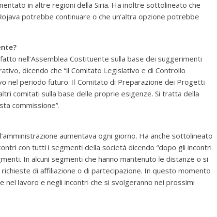
ato in altre regioni della Siria. Ha inoltre sottolineato che
 Rojava potrebbe continuare o che un’altra opzione potrebbe
ente?
e fatto nell’Assemblea Costituente sulla base dei suggerimenti
ativo, dicendo che “il Comitato Legislativo e di Controllo
vo nel periodo futuro. Il Comitato di Preparazione dei Progetti
tri comitati sulla base delle proprie esigenze. Si tratta della
esta commissione”.
dell’amministrazione aumentava ogni giorno. Ha anche sottolineato
tri con tutti i segmenti della società dicendo “dopo gli incontri
gmenti. In alcuni segmenti che hanno mantenuto le distanze o si
richieste di affiliazione o di partecipazione. In questo momento
e nel lavoro e negli incontri che si svolgeranno nei prossimi