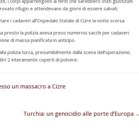
e, i corpi appartengono ai feriti che sarebbero stati giustiziati
vato rifugio e attendevano da giorni di essere salvati.
rtare i cadaveri all’Ospedale Statale di Cizre la notte scorsa.
ina presto la polizia aveva preso numerosi sacchi per cadaveri
ione di massa pianificata in anticipo.
alla polizia turca, presumibilmente dalla scena dell’operazione,
ri 2 interamente coperti di polvere.
esso un massacro a Cizre
Turchia: un genocidio alle porte d’Europa