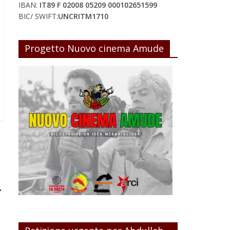
IBAN:
IT89 F 02008 05209 000102651599
BIC/ SWIFT:
UNCRITM1710
Progetto Nuovo cinema Amude
→