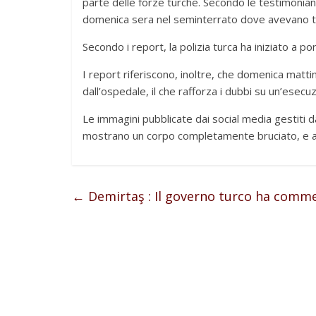
parte delle forze turche. Secondo le testimonianz
domenica sera nel seminterrato dove avevano tro
Secondo i report, la polizia turca ha iniziato a po
I report riferiscono, inoltre, che domenica matt
dall’ospedale, il che rafforza i dubbi su un’esecuz
Le immagini pubblicate dai social media gestiti d
mostrano un corpo completamente bruciato, e alt
←
Demirtaş : Il governo turco ha comm