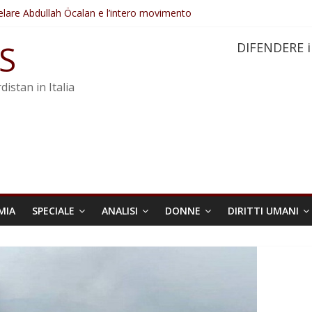
elare Abdullah Öcalan e l’intero movimento
ovo sotto minaccia
po ostacolerebbe l’attuazione della legge
S
DIFENDERE i
 crimini di guerra dell’Iran
re trasformata in legge positiva
distan in Italia
MIA
SPECIALE
ANALISI
DONNE
DIRITTI UMANI