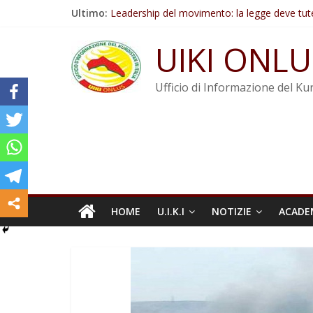
Salta
Ultimo:
Leadership del movimento: la legge deve tut
al
Commissione donne del KNK: Şengal è di nu
contenuto
Non tenere conto della situazione di Rêber A
UIKI ONLU
Il KNK chiede un’azione internazionale contro i
Abdullah Öcalan: Le legge negativa deve esse
Ufficio di Informazione del Kur
HOME
U.I.K.I
NOTIZIE
ACADE