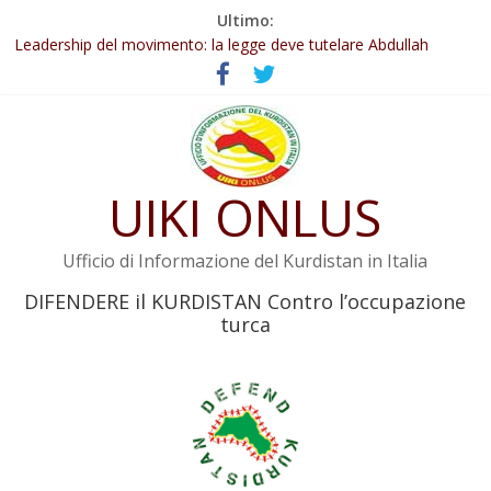
Salta
Ultimo:
Abdullah Öcalan: Le legge negativa deve essere trasformata in
al
legge positiva
contenuto
Leadership del movimento: la legge deve tutelare Abdullah
Öcalan e l’intero movimento
Commissione donne del KNK: Şengal è di nuovo sotto minaccia
Non tenere conto della situazione di Rêber Apo ostacolerebbe
l’attuazione della legge
UIKI ONLUS
Il KNK chiede un’azione internazionale contro i crimini di guerra
dell’Iran
Ufficio di Informazione del Kurdistan in Italia
DIFENDERE il KURDISTAN Contro l’occupazione
turca