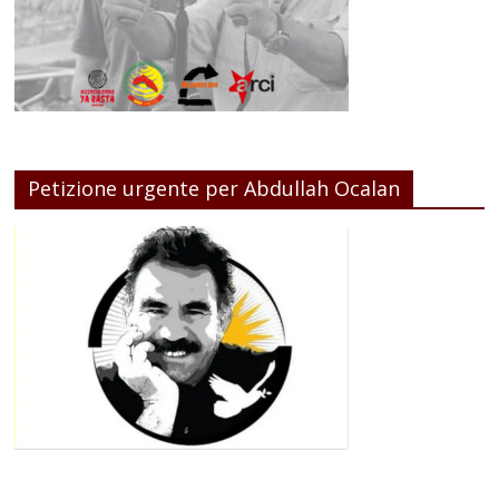
Petizione urgente per Abdullah Ocalan