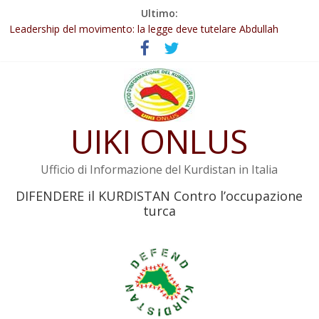
Salta
Ultimo:
Abdullah Öcalan: Le legge negativa deve essere trasformata in
al
legge positiva
contenuto
Leadership del movimento: la legge deve tutelare Abdullah
Öcalan e l’intero movimento
Commissione donne del KNK: Şengal è di nuovo sotto minaccia
Non tenere conto della situazione di Rêber Apo ostacolerebbe
l’attuazione della legge
UIKI ONLUS
Il KNK chiede un’azione internazionale contro i crimini di guerra
dell’Iran
Ufficio di Informazione del Kurdistan in Italia
DIFENDERE il KURDISTAN Contro l’occupazione
turca