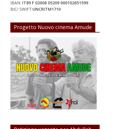
IBAN:
IT89 F 02008 05209 000102651599
BIC/ SWIFT:
UNCRITM1710
Progetto Nuovo cinema Amude