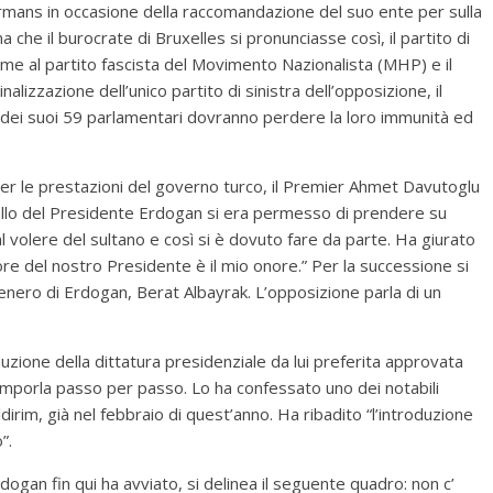
ans in occasione della raccomandazione del suo ente per sulla
 che il burocrate di Bruxelles si pronunciasse così, il partito di
me al partito fascista del Movimento Nazionalista (MHP) e il
lizzazione dell’unico partito di sinistra dell’opposizione, il
 dei suoi 59 parlamentari dovranno perdere la loro immunità ed
le prestazioni del governo turco, il Premier Ahmet Davutoglu
ssallo del Presidente Erdogan si era permesso di prendere su
l volere del sultano e così si è dovuto fare da parte. Ha giurato
nore del nostro Presidente è il mio onore.” Per la successione si
 genero di Erdogan, Berat Albayrak. L’opposizione parla di un
duzione della dittatura presidenziale da lui preferita approvata
mporla passo per passo. Lo ha confessato uno dei notabili
Yildirim, già nel febbraio di quest’anno. Ha ribadito “l’introduzione
”.
dogan fin qui ha avviato, si delinea il seguente quadro: non c’