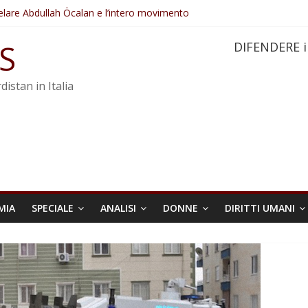
elare Abdullah Öcalan e l’intero movimento
ovo sotto minaccia
po ostacolerebbe l’attuazione della legge
S
DIFENDERE i
 crimini di guerra dell’Iran
re trasformata in legge positiva
distan in Italia
MIA
SPECIALE
ANALISI
DONNE
DIRITTI UMANI