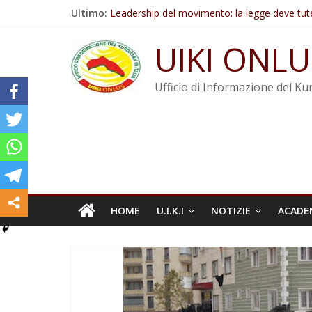
Salta
Ultimo:
Leadership del movimento: la legge deve tut
al
Commissione donne del KNK: Şengal è di nu
contenuto
Non tenere conto della situazione di Rêber A
UIKI ONLU
Il KNK chiede un’azione internazionale contro i
Abdullah Öcalan: Le legge negativa deve esse
Ufficio di Informazione del Kur
HOME
U.I.K.I
NOTIZIE
ACADE