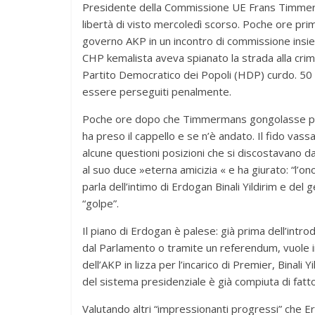
Presidente della Commissione UE Frans Timmerm
libertà di visto mercoledì scorso. Poche ore prima
governo AKP in un incontro di commissione insie
CHP kemalista aveva spianato la strada alla crimina
Partito Democratico dei Popoli (HDP) curdo. 50
essere perseguiti penalmente.
Poche ore dopo che Timmermans gongolasse per 
ha preso il cappello e se n’è andato. Il fido va
alcune questioni posizioni che si discostavano da
al suo duce »eterna amicizia « e ha giurato: “l’o
parla dell’intimo di Erdogan Binali Yildirim e del
“golpe”.
Il piano di Erdogan è palese: già prima dell’intro
dal Parlamento o tramite un referendum, vuole i
dell’AKP in lizza per l’incarico di Premier, Binali 
del sistema presidenziale è già compiuta di fatto
Valutando altri “impressionanti progressi” che Er