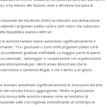
itici, e ha chiesto alle Nazioni Unite e all’Unione Europea di
 nazionale del Kurdistan (KNK) ha rilasciato una dichiarazione
colpendo i prigionieri politici curdi e tutti coloro che subiscono
ella Repubblica islamica dell’Iran.
e le autorità iraniane hanno aumentato significativamente il
ando: “Tra i giustiziati ci sono molti prigionieri politici curdi
procedimenti giudiziari inaffidabili. La maggior parte di questi
zza nazionale’, ‘spionaggio’ o ‘cooperazione con organizzazioni
oni internazionali per i diritti umani dimostrano che le
oercizione e sentenze illegali, e che il diritto a un giusto
iane avevano aumentato significativamente le esecuzioni durante
one del cessate il fuoco aggiungendo: “Molte organizzazioni
uesta mossa delle autorità iraniane come un tentativo di
azionale sulle crisi regionali, intensificando al contempo la