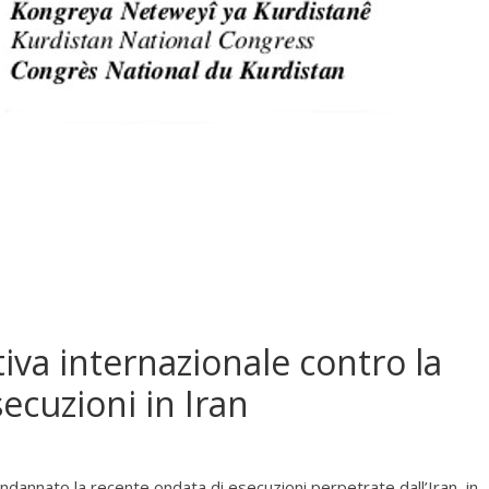
tiva internazionale contro la
ecuzioni in Iran
ndannato la recente ondata di esecuzioni perpetrate dall’Iran, in