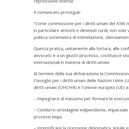
repressione interna”.
Il comunicato prosegue:
“Come commissione per i diritti umani del KNK rite
in particolare attivisti e detenuti curdi, non solo 
politica sistematica di intimidazione, silenziame
Questa pratica, unitamente alla tortura, alle con
avvocato e a un giusto processo, costituisce una
internazionali in materia di diritti umani.
Al termine della sua dichiarazione la Commissione 
Consiglio per i diritti umani delle Nazioni Unite 
diritti umani (OHCHR) e l’Unione europea (UE) a:
– Impegnarsi al massimo per fermare le esecuzioni 
– Condurre un’indagine indipendente, imparziale 
processi iniqui.
– Intensificare la pressione diplomatica, legale e 