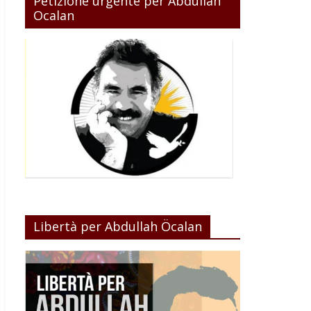
Petizione urgente per Abdullah
Ocalan
Libertà per Abdullah Öcalan