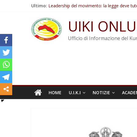
Salta
Ultimo:
Leadership del movimento: la legge deve tut
al
Commissione donne del KNK: Şengal è di nu
contenuto
Non tenere conto della situazione di Rêber A
UIKI ONLU
Il KNK chiede un’azione internazionale contro i
Abdullah Öcalan: Le legge negativa deve esse
Ufficio di Informazione del Kur
HOME
U.I.K.I
NOTIZIE
ACADE