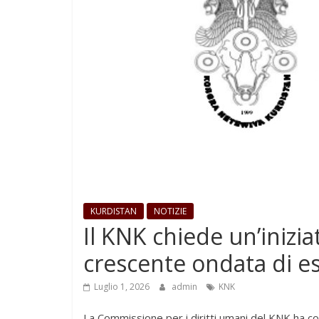
KURDISTAN
NOTIZIE
Il KNK chiede un’inizia
crescente ondata di es
Luglio 1, 2026
admin
KNK
La Commissione per i diritti umani del KNK ha co