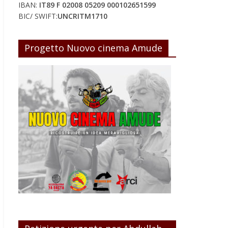
IBAN:
IT89 F 02008 05209 000102651599
BIC/ SWIFT:
UNCRITM1710
Progetto Nuovo cinema Amude