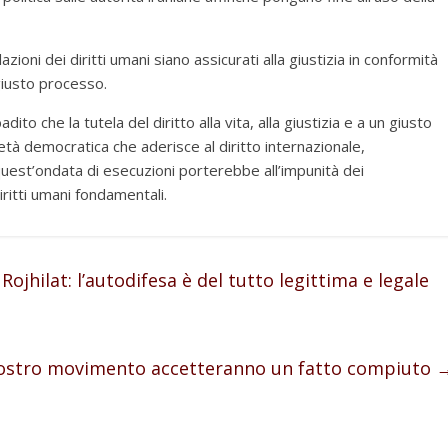
zioni dei diritti umani siano assicurati alla giustizia in conformità
 giusto processo.
to che la tutela del diritto alla vita, alla giustizia e a un giusto
età democratica che aderisce al diritto internazionale,
quest’ondata di esecuzioni porterebbe all’impunità dei
diritti umani fondamentali.
Rojhilat: l’autodifesa è del tutto legittima e legale
l nostro movimento accetteranno un fatto compiuto