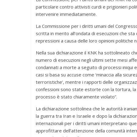
particolare contro attivisti curdi e prigionieri pol
intervenire immediatamente.
La Commissione per i diritti umani del Congresso
scritta in merito all’ondata di esecuzioni che sta 
repressioni a causa delle loro opinioni politiche n
Nella sua dichiarazione il KNK ha sottolineato ch
numero di esecuzioni negli ultimi sette mesi afferm
condannati a morte a seguito di processi iniqui e 
casi si basa su accuse come ‘minaccia alla sicure
terroristiche’, mentre i rapporti delle organizzazi
confessioni sono state estorte con la tortura, la c
processo è stato chiaramente violato”.
La dichiarazione sottolinea che le autorità iran
la guerra tra Iran e Israele e dopo la dichiarazi
internazionali per i diritti umani interpretano q
approfittare dell’attenzione della comunità intern