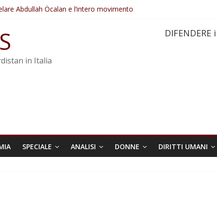
elare Abdullah Öcalan e l’intero movimento
ovo sotto minaccia
po ostacolerebbe l’attuazione della legge
S
DIFENDERE i
 crimini di guerra dell’Iran
re trasformata in legge positiva
distan in Italia
MIA
SPECIALE
ANALISI
DONNE
DIRITTI UMANI