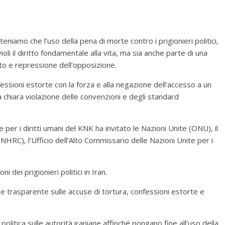
niamo che l’uso della pena di morte contro i prigionieri politici,
violi il diritto fondamentale alla vita, ma sia anche parte di una
nto e repressione dell’opposizione.
fessioni estorte con la forza e alla negazione dell’accesso a un
 chiara violazione delle convenzioni e degli standard
per i diritti umani del KNK ha invitato le Nazioni Unite (ONU), il
(UNHRC), l’Ufficio dell’Alto Commissario delle Nazioni Unite per i
dei prigionieri politici in Iran.
e trasparente sulle accuse di tortura, confessioni estorte e
politica sulle autorità iraniane affinché pongano fine all’uso della