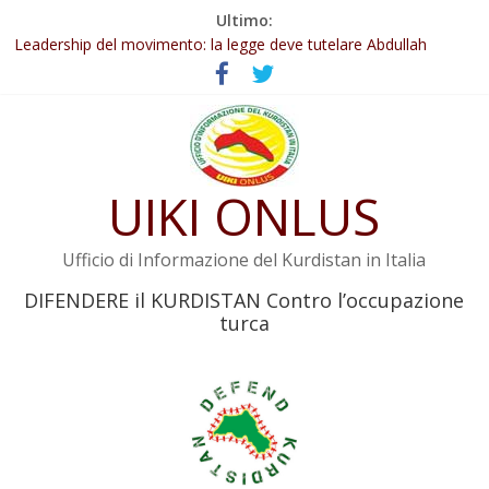
Salta
Ultimo:
Abdullah Öcalan: Le legge negativa deve essere trasformata in
al
legge positiva
contenuto
Leadership del movimento: la legge deve tutelare Abdullah
Öcalan e l’intero movimento
Commissione donne del KNK: Şengal è di nuovo sotto minaccia
Non tenere conto della situazione di Rêber Apo ostacolerebbe
l’attuazione della legge
UIKI ONLUS
Il KNK chiede un’azione internazionale contro i crimini di guerra
dell’Iran
Ufficio di Informazione del Kurdistan in Italia
DIFENDERE il KURDISTAN Contro l’occupazione
turca