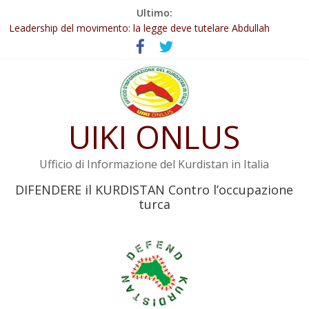
Salta
Ultimo:
Abdullah Öcalan: Le legge negativa deve essere trasformata in
al
legge positiva
contenuto
Leadership del movimento: la legge deve tutelare Abdullah
Öcalan e l’intero movimento
Commissione donne del KNK: Şengal è di nuovo sotto minaccia
Non tenere conto della situazione di Rêber Apo ostacolerebbe
l’attuazione della legge
UIKI ONLUS
Il KNK chiede un’azione internazionale contro i crimini di guerra
dell’Iran
Ufficio di Informazione del Kurdistan in Italia
DIFENDERE il KURDISTAN Contro l’occupazione
turca