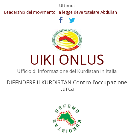
Salta
Ultimo:
Abdullah Öcalan: Le legge negativa deve essere trasformata in
al
legge positiva
contenuto
Leadership del movimento: la legge deve tutelare Abdullah
Öcalan e l’intero movimento
Commissione donne del KNK: Şengal è di nuovo sotto minaccia
Non tenere conto della situazione di Rêber Apo ostacolerebbe
l’attuazione della legge
UIKI ONLUS
Il KNK chiede un’azione internazionale contro i crimini di guerra
dell’Iran
Ufficio di Informazione del Kurdistan in Italia
DIFENDERE il KURDISTAN Contro l’occupazione
turca