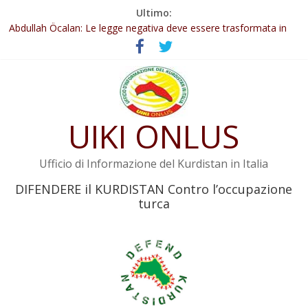
Salta
Ultimo:
Il KNK chiede un’azione internazionale contro i crimini di guerra
al
dell’Iran
contenuto
Abdullah Öcalan: Le legge negativa deve essere trasformata in
legge positiva
Inizia la seconda fase del processo
Commissione donne del KNK: Şengal è di nuovo sotto minaccia
Non tenere conto della situazione di Rêber Apo ostacolerebbe
UIKI ONLUS
l’attuazione della legge
Ufficio di Informazione del Kurdistan in Italia
DIFENDERE il KURDISTAN Contro l’occupazione
turca